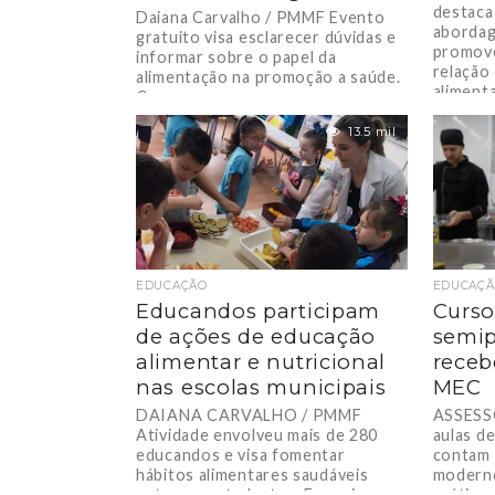
destaca
Daiana Carvalho / PMMF Evento
abordag
gratuito visa esclarecer dúvidas e
promove
informar sobre o papel da
relação
alimentação na promoção a saúde.
alimenta
Com o...
13.5 mil
EDUCAÇÃO
EDUCAÇ
Educandos participam
Curso
de ações de educação
semip
alimentar e nutricional
receb
nas escolas municipais
MEC
DAIANA CARVALHO / PMMF
ASSESS
Atividade envolveu mais de 280
aulas d
educandos e visa fomentar
contam 
hábitos alimentares saudáveis
moderno
entre os estudantes. Em mais
práticas