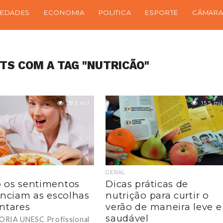
IEDADES
ECONOMIA
POLITICA
ESPORTE
CÂMARA
TS COM A TAG "NUTRICÃO"
18.5 mil
15.5 mil
GERAL
 os sentimentos
Dicas práticas de
enciam as escolhas
nutrição para curtir o
ntares
verão de maneira leve e
saudável
ORIA UNESC Profissional