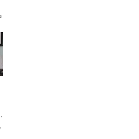
e
é
e
a