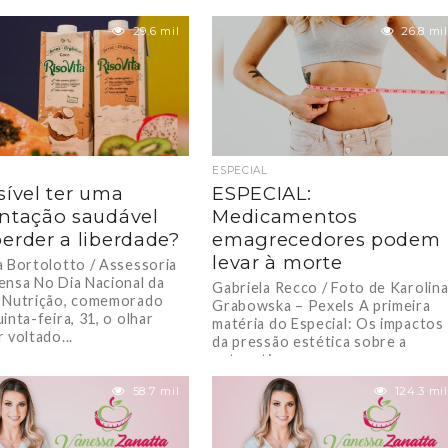
29.6 mil
26.8 mil
ESPECIAL
sível ter uma
ESPECIAL:
ntação saudável
Medicamentos
erder a liberdade?
emagrecedores podem
levar à morte
a Bortolotto / Assessoria
ensa No Dia Nacional da
Gabriela Recco / Foto de Karolin
 Nutrição, comemorado
Grabowska – Pexels A primeira
inta-feira, 31, o olhar
matéria do Especial: Os impactos
 voltado...
da pressão estética sobre a
autoestima...
58.7 mil
124.3 mil