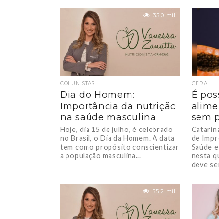
uma...
35.0 mil
COLUNISTAS
GERAL
Dia do Homem:
É pos
Importância da nutrição
alime
na saúde masculina
sem p
Hoje, dia 15 de julho, é celebrado
Catarin
no Brasil, o Dia da Homem. A data
de Impr
tem como propósito conscientizar
Saúde e
a população masculina...
nesta qu
deve ser
55.2 mil