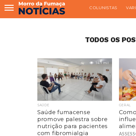
COLUNISTAS
VAR
TODOS OS POS
14.1 mil
SAÚDE
GERAL
Saúde fumacense
Como
promove palestra sobre
influ
nutrição para pacientes
alime
com fibromialgia
ASSESS