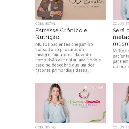
COLUNISTAS
COLUNIS
Estresse Crônico e
Será 
Nutrição
metab
mesm
Muitos pacientes chegam no
consultório procurando
Muitos 
emagrecimento e relatando
pacient
compulsão alimentar, avaliando o
para em
caso se descobre que um dos
ou ficam
fatores primordiais dessa...
54.5 mil
COLUNISTAS
COLUNIS