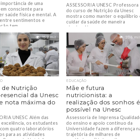
 importância de uma
ASSESSORIA UNESC Professora
em consciente para
do curso de Nutrição da Unesc
r saúde física e mental. A
mostra como manter o equilíbrio 
 entre sentimentos e
cuidar da saúde de maneira
ção tem...
simples. Nos...
15.2 mil
20.6 mil
ÃO
EDUCAÇÃO
 de Nutrição
Mãe e futura
resencial da Unesc
nutricionista: a
e nota máxima do
realização dos sonhos 
possível na Unesc
ORIA UNESC Além das
Assessoria de Imprensa Qualidad
e excelência, os estudantes
do ensino e apoio contínuo da
com quatro laboratórios
Universidade fazem a diferença n
s para as atividades
trajetória de milhares de
. O curso de Nutrição...
acadêmicos. “Hoje realizo...