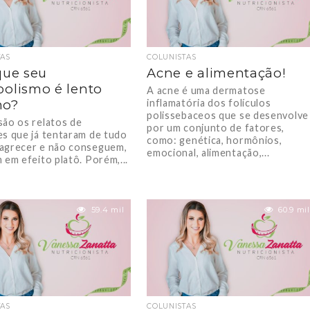
TAS
COLUNISTAS
que seu
Acne e alimentação!
olismo é lento
A acne é uma dermatose
o?
inflamatória dos folículos
polissebaceos que se desenvolve
são os relatos de
por um conjunto de fatores,
es que já tentaram de tudo
como: genética, hormônios,
agrecer e não conseguem,
emocional, alimentação,...
 em efeito platô. Porém,...
59.4 mil
60.9 mil
TAS
COLUNISTAS