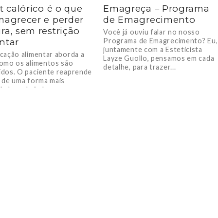
it calórico é o que
Emagreça – Programa
magrecer e perder
de Emagrecimento
ra, sem restrição
Você já ouviu falar no nosso
ntar
Programa de Emagrecimento? Eu,
juntamente com a Esteticista
cação alimentar aborda a
Layze Guollo, pensamos em cada
omo os alimentos são
detalhe, para trazer...
dos. O paciente reaprende
 de uma forma mais
, descobrindo...