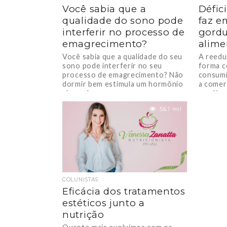
Você sabia que a
Défic
qualidade do sono pode
faz e
interferir no processo de
gordu
emagrecimento?
alime
Você sabia que a qualidade do seu
A reedu
sono pode interferir no seu
forma c
processo de emagrecimento? Não
consumi
dormir bem estimula um hormônio
a comer
chamado...
saudável
56.1 mil
COLUNISTAS
Eficácia dos tratamentos
estéticos junto a
nutrição