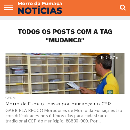
COLUNISTAS
VARIEDADES
ECONOMIA
POLITICA
ESPORTE
CÂMARA DE
GERAL
CONTATO
VEREADORES
TODOS OS POSTS COM A TAG
"MUDANCA"
348.7 mil
GERAL
Morro da Fumaça passa por mudança no CEP
GABRIELA RECCO Moradores de Morro da Fumaça estão
com dificuldades nos últimos dias para cadastrar o
tradicional CEP do município, 88830-000. Por...