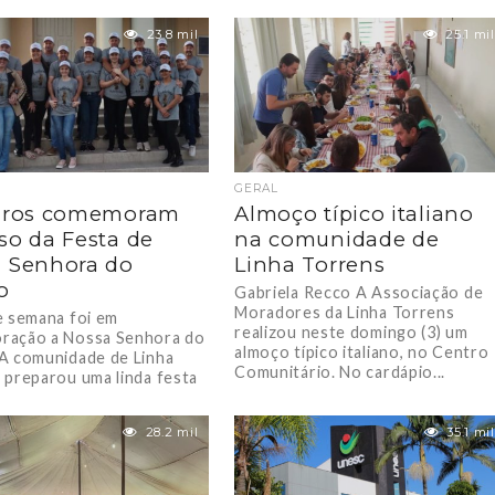
ade do Balneário
da, em Jaguaruna, está
23.8 mil
25.1 mil
GERAL
eiros comemoram
Almoço típico italiano
so da Festa de
na comunidade de
 Senhora do
Linha Torrens
o
Gabriela Recco A Associação de
Moradores da Linha Torrens
e semana foi em
realizou neste domingo (3) um
ração a Nossa Senhora do
almoço típico italiano, no Centro
A comunidade de Linha
Comunitário. No cardápio...
 preparou uma linda festa
28.2 mil
35.1 mil