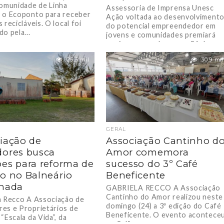
comunidade de Linha
Assessoria de Imprensa Unesc
 o Ecoponto para receber
Ação voltada ao desenvolviment
 recicláveis. O local foi
do potencial empreendedor em
o pela...
jovens e comunidades premiará
equipes vencedoras em 26 de
outubro....
25.5 mil
30.9 mil
GERAL
iação de
Associação Cantinho d
ores busca
Amor comemora
es para reforma de
sucesso do 3º Café
o no Balneário
Beneficente
anada
GABRIELA RECCO A Associação
Cantinho do Amor realizou neste
a Recco A Associação de
domingo (24) a 3ª edição do Café
es e Proprietários de
Beneficente. O evento acontece
“Escala da Vida”, da
no Salão...