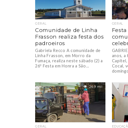
GERAL
GERAL
Comunidade de Linha
Festa
Frasson realiza festa dos
comu
padroeiros
celeb
Gabriela Recco A comunidade de
GABRIE
Linha Frasson, em Morro da
anos, a 
Fumaça, realiza neste sábado (2) a
Capitel,
26ª Festa em Honra a São...
Cocal, v
domingo
26.9 mil
GERAL
EDUCAÇ