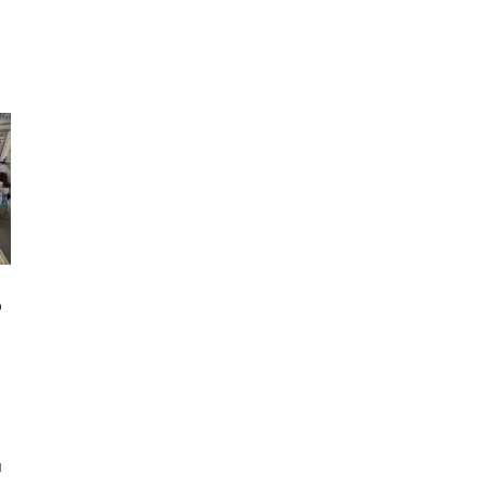
o
o
u