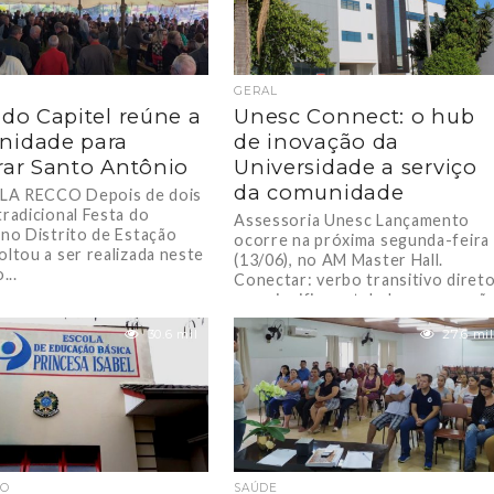
GERAL
 do Capitel reúne a
Unesc Connect: o hub
nidade para
de inovação da
rar Santo Antônio
Universidade a serviço
da comunidade
LA RECCO Depois de dois
tradicional Festa do
Assessoria Unesc Lançamento
 no Distrito de Estação
ocorre na próxima segunda-feira
oltou a ser realizada neste
(13/06), no AM Master Hall.
...
Conectar: verbo transitivo diret
que significa estabelecer conexã
entre duas...
30.6 mil
27.6 mil
ÃO
SAÚDE