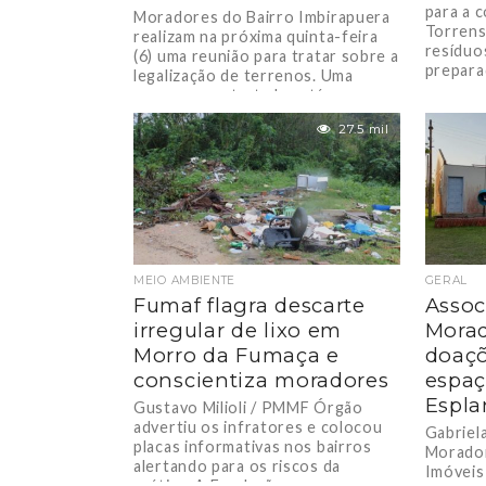
para a 
Moradores do Bairro Imbirapuera
Torrens
realizam na próxima quinta-feira
resíduos
(6) uma reunião para tratar sobre a
preparad
legalização de terrenos. Uma
empresa contratada está...
27.5 mil
MEIO AMBIENTE
GERAL
Fumaf flagra descarte
Assoc
irregular de lixo em
Morad
Morro da Fumaça e
doaçõ
conscientiza moradores
espaç
Espl
Gustavo Milioli / PMMF Órgão
advertiu os infratores e colocou
Gabriel
placas informativas nos bairros
Morador
alertando para os riscos da
Imóveis 
prática. A Fundação...