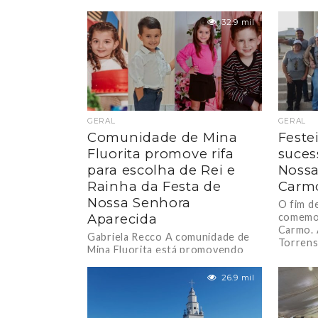
comunid
Esplana
32.9 mil
com...
GERAL
GERAL
Comunidade de Mina
Fest
Fluorita promove rifa
suces
para escolha de Rei e
Nossa
Rainha da Festa de
Carm
Nossa Senhora
O fim d
Aparecida
comemo
Carmo. 
Gabriela Recco A comunidade de
Torrens
Mina Fluorita está promovendo
para...
uma rifa em ação para a escolha do
Rei e Rainha Mirim em...
26.9 mil