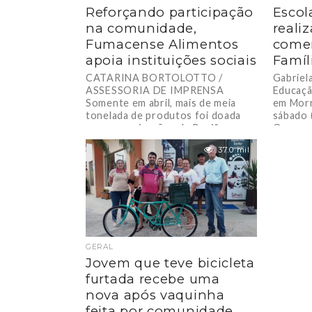
Reforçando participação
Escol
na comunidade,
reali
Fumacense Alimentos
come
apoia instituições sociais
Famíl
CATARINA BORTOLOTTO /
Gabriel
ASSESSORIA DE IMPRENSA
Educaçã
Somente em abril, mais de meia
em Morr
tonelada de produtos foi doada
sábado 
para organizações da Região
O...
Carbonífera....
37.0 mil
GERAL
Jovem que teve bicicleta
furtada recebe uma
nova após vaquinha
feita por comunidade