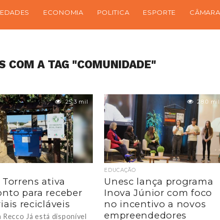
IEDADES
ECONOMIA
POLITICA
ESPORTE
CÂMARA
S COM A TAG "COMUNIDADE"
25.3 mil
28.0 mil
EDUCAÇÃO
 Torrens ativa
Unesc lança programa
nto para receber
Inova Júnior com foco
iais recicláveis
no incentivo a novos
empreendedores
a Recco Já está disponível