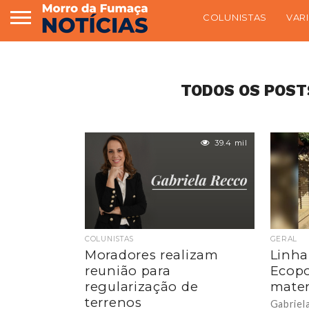
COLUNISTAS
VAR
TODOS OS POST
39.4 mil
COLUNISTAS
GERAL
Moradores realizam
Linha
reunião para
Ecopo
regularização de
mater
terrenos
Gabriel