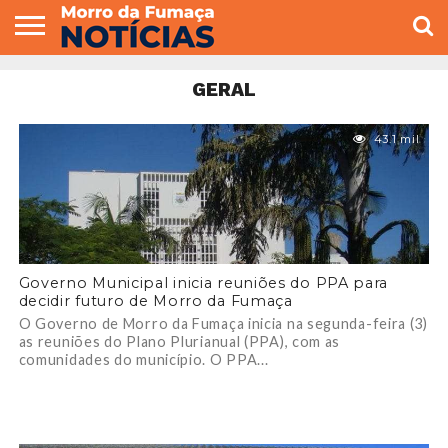
COLUNISTAS
VARIEDADES
ECONOMIA
POLITICA
ESPORTE
CÂMARA DE
GERAL
CONTATO
GERAL
VEREADORES
43.1 mil
Governo Municipal inicia reuniões do PPA para
decidir futuro de Morro da Fumaça
O Governo de Morro da Fumaça inicia na segunda-feira (3)
as reuniões do Plano Plurianual (PPA), com as
comunidades do município. O PPA...