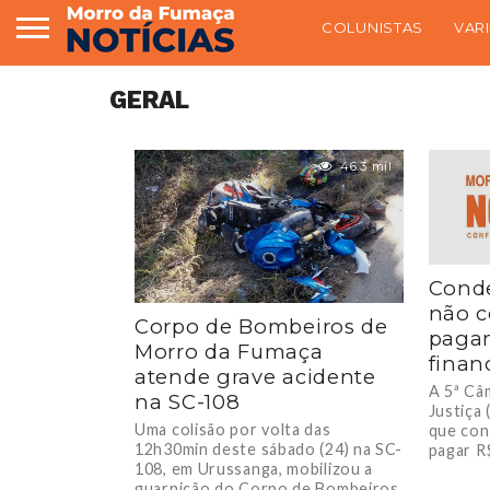
COLUNISTAS
VAR
GERAL
46.3 mil
Conde
não 
Corpo de Bombeiros de
paga
Morro da Fumaça
finan
atende grave acidente
A 5ª Câm
na SC-108
Justiça
Uma colisão por volta das
que con
12h30min deste sábado (24) na SC-
pagar R$
108, em Urussanga, mobilizou a
guarnição do Corpo de Bombeiros