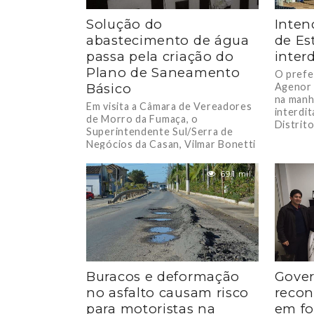
Solução do
Inten
abastecimento de água
de Es
passa pela criação do
inter
Plano de Saneamento
O prefe
Básico
Agenor C
na manh
Em visita a Câmara de Vereadores
interdit
de Morro da Fumaça, o
Distrito.
Superintendente Sul/Serra de
Negócios da Casan, Vilmar Bonetti
e o representante...
69.1 mil
Buracos e deformação
Gover
no asfalto causam risco
recon
para motoristas na
em fo