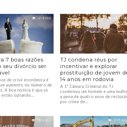
41.9 mil
40.3 mil
ra 7 boas razões
TJ condena réus por
o seu divórcio ser
incentivar e explorar
ável
prostituição de jovem d
14 anos em rodovia
os de crise econômica é
um aumento no número de
A 1ª Câmara Criminal do TJ
s. A boa notícia é que as
condenou um homem e uma mulh
 estão optando...
a pena de quatro anos de reclusã
por crime de...
39.4 mil
39.7 mil