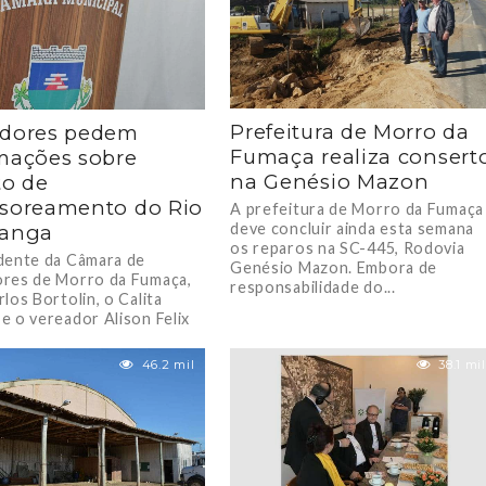
Prefeitura de Morro da
adores pedem
Fumaça realiza consert
mações sobre
na Genésio Mazon
to de
soreamento do Rio
A prefeitura de Morro da Fumaça
deve concluir ainda esta semana
sanga
os reparos na SC-445, Rodovia
dente da Câmara de
Genésio Mazon. Embora de
res de Morro da Fumaça,
responsabilidade do...
los Bortolin, o Calita
e o vereador Alison Felix
.
46.2 mil
38.1 mil