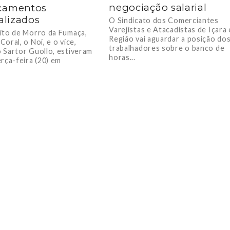
negociação salarial
camentos
ializados
O Sindicato dos Comerciantes
Varejistas e Atacadistas de Içara 
ito de Morro da Fumaça,
Região vai aguardar a posição do
oral, o Noi, e o vice,
trabalhadores sobre o banco de
 Sartor Guollo, estiveram
horas...
rça-feira (20) em
polis...