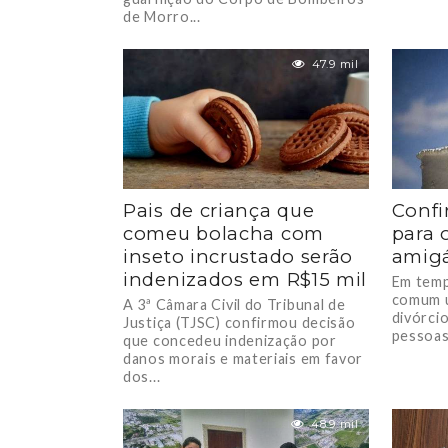
de Morro...
47.9 mil
Pais de criança que
Confi
comeu bolacha com
para 
inseto incrustado serão
amig
indenizados em R$15 mil
Em temp
comum 
A 3ª Câmara Civil do Tribunal de
divórcio
Justiça (TJSC) confirmou decisão
pessoas
que concedeu indenização por
danos morais e materiais em favor
dos...
48.9 mil