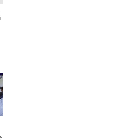
o
i
e