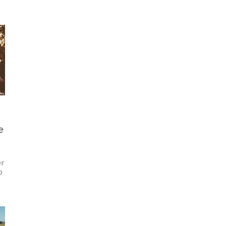
e
er
o