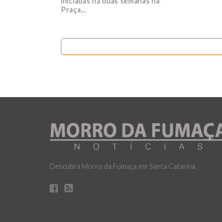
iniciadas há duas semanas na
Praça...
Descubra Morro da Fumaça em Santa Catarina.