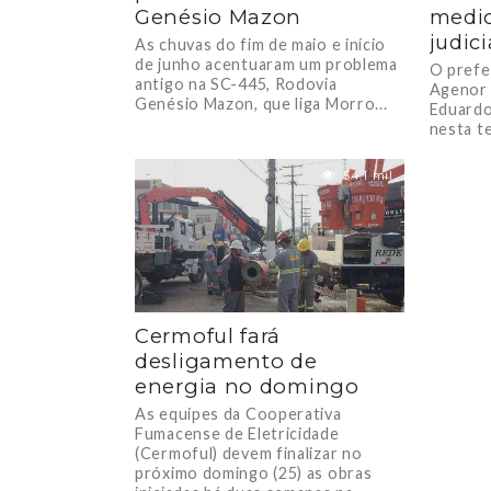
Genésio Mazon
medi
judic
As chuvas do fim de maio e início
de junho acentuaram um problema
O prefe
antigo na SC-445, Rodovia
Agenor C
Genésio Mazon, que liga Morro...
Eduardo
nesta te
Florianó
54.1 mil
Cermoful fará
desligamento de
energia no domingo
As equipes da Cooperativa
Fumacense de Eletricidade
(Cermoful) devem finalizar no
próximo domingo (25) as obras