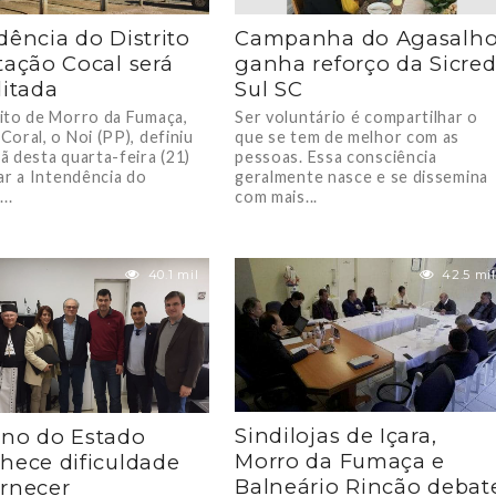
dência do Distrito
Campanha do Agasalh
tação Cocal será
ganha reforço da Sicred
ditada
Sul SC
ito de Morro da Fumaça,
Ser voluntário é compartilhar o
oral, o Noi (PP), definiu
que se tem de melhor com as
ã desta quarta-feira (21)
pessoas. Essa consciência
ar a Intendência do
geralmente nasce e se dissemina
..
com mais...
40.1 mil
42.5 mil
Sindilojas de Içara,
no do Estado
Morro da Fumaça e
hece dificuldade
Balneário Rincão debat
rnecer