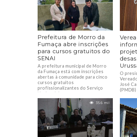
Prefeitura de Morro da
Vere
Fumaça abre inscrições
infor
para cursos gratuitos do
proje
SENAI
desas
Urus
A prefeitura municipal de Morro
da Fumaça está com inscrições
O presi
abertas à comunidade para cinco
Vereado
cursos gratuitos
José Car
profissionalizantes do Serviço
(PMDB) 
Nacional de...
Bertan..
35.6 mil