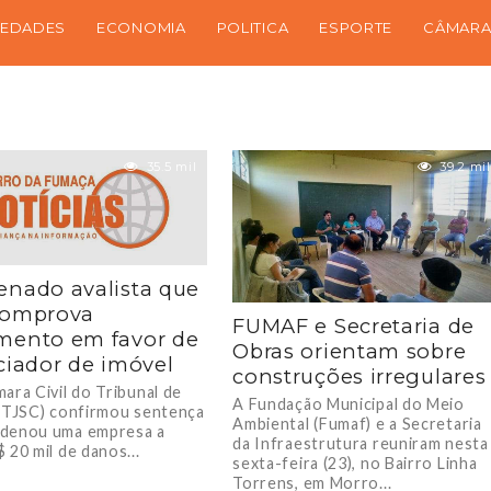
IEDADES
ECONOMIA
POLITICA
ESPORTE
CÂMARA
35.5 mil
39.2 mil
nado avalista que
comprova
FUMAF e Secretaria de
mento em favor de
Obras orientam sobre
ciador de imóvel
construções irregulares
ara Civil do Tribunal de
A Fundação Municipal do Meio
 (TJSC) confirmou sentença
Ambiental (Fumaf) e a Secretaria
denou uma empresa a
da Infraestrutura reuniram nesta
 20 mil de danos...
sexta-feira (23), no Bairro Linha
Torrens, em Morro...