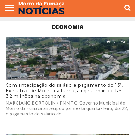
COLUNISTAS
VARIEDADES
ECONOMIA
POLITICA
ESPORTE
CÂMARA DE
GERAL
CONTATO
ECONOMIA
VEREADORES
58.9 mil
Com antecipação do salário e pagamento do 13º,
Executivo de Morro da Fumaça injeta mais de R$
3,2 milhões na economia
MARCIANO BORTOLIN / PMMF O Governo Municipal de
Morro da Fumaça antecipou para esta quarta-feira, dia 22,
o pagamento do salário do...