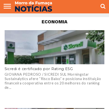
COLUNISTAS
VARIEDADES
ECONOMIA
POLITICA
ESPORTE
CÂMARA DE
GERAL
CONTATO
ECONOMIA
VEREADORES
46.0 mil
Sicredi é certificado por Rating ESG
GIOVANA PEDROSO / SICREDI SUL Morningstar
Sustainalytics afere “Risco Baixo” e posiciona instituição
financeira cooperativa entre os 20 melhores do ranking
de...