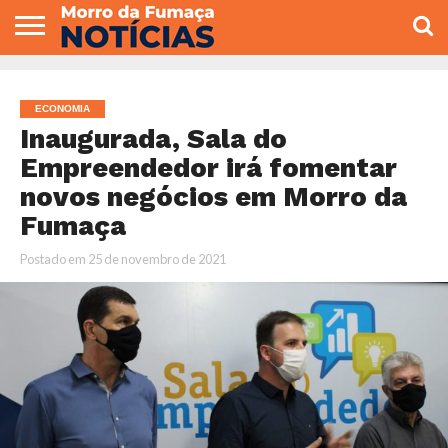
COLUNISTAS
VARIEDADES
ECONOMIA
POLITICA
ESPORTE
CÂMARA DE
GERAL
CONTATO
VEREADORES
ECONOMIA
Inaugurada, Sala do
Empreendedor irá fomentar
novos negócios em Morro da
Fumaça
Postado em
25 de novembro de 2021