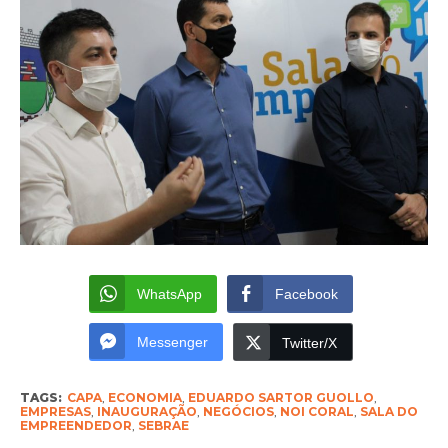
WhatsApp
Facebook
Messenger
Twitter/X
TAGS:
CAPA
,
ECONOMIA
,
EDUARDO SARTOR GUOLLO
,
EMPRESAS
,
INAUGURAÇÃO
,
NEGÓCIOS
,
NOI CORAL
,
SALA DO
EMPREENDEDOR
,
SEBRAE