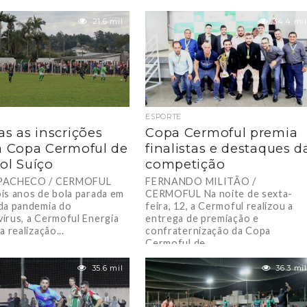
21.6 mil
34.4 mil
ESPORTE
as as inscrições
Copa Cermoful premia
a Copa Cermoful de
finalistas e destaques d
ol Suíço
competição
PACHECO / CERMOFUL
FERNANDO MILITÃO /
is anos de bola parada em
CERMOFUL Na noite de sexta-
da pandemia do
feira, 12, a Cermoful realizou a
írus, a Cermoful Energia
entrega de premiação e
a realização...
confraternização da Copa
Cermoful de...
35.6 mil
36.3 mil