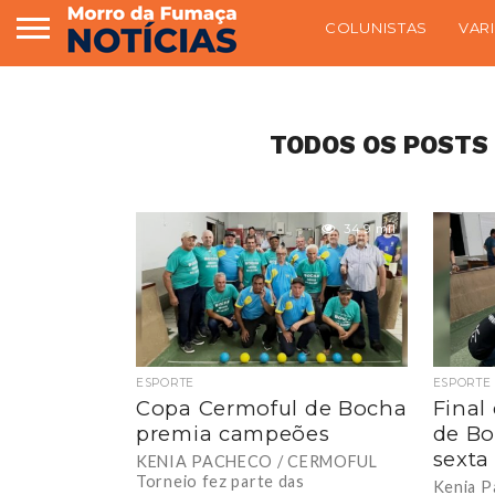
COLUNISTAS
VAR
TODOS OS POSTS 
34.9 mil
ESPORTE
ESPORTE
Copa Cermoful de Bocha
Final
premia campeões
de Bo
sexta
KENIA PACHECO / CERMOFUL
Torneio fez parte das
Kenia P