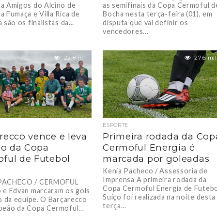
a Amigos do Alcino de
as semifinais da Copa Cermoful d
a Fumaça e Villa Rica de
Bocha nesta terça-feira (01), em
 são os finalistas da...
disputa que vai definir os
vencedores...
22.8 mil
27.6 mil
ESPORTE
recco vence e leva
Primeira rodada da Cop
ulo da Copa
Cermoful Energia é
ful de Futebol
marcada por goleadas
Kenia Pacheco / Assessoria de
Imprensa A primeira rodada da
PACHECO / CERMOFUL
Copa Cermoful Energia de Futeb
 e Edvan marcaram os gols
Suíço foi realizada na noite desta
lo da equipe. O Barçarecco
terça...
peão da Copa Cermoful...