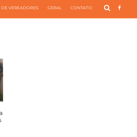
 DE VEREADORES
GERAL
CONTATO
a
s