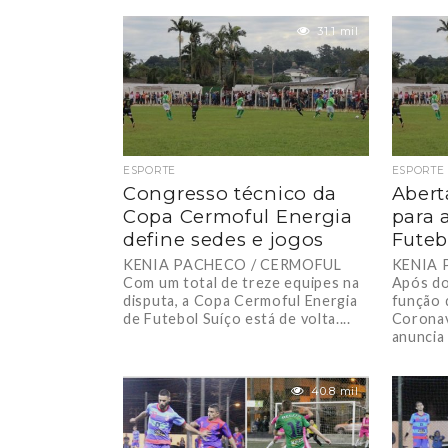
31.1 mil
ESPORTE
ESPORTE
Congresso técnico da
Abert
Copa Cermoful Energia
para 
define sedes e jogos
Futeb
KENIA PACHECO / CERMOFUL
KENIA 
Com um total de treze equipes na
Após do
disputa, a Copa Cermoful Energia
função 
de Futebol Suíço está de volta....
Coronav
anuncia 
40.8 mil