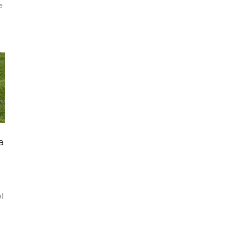
e
a
ol