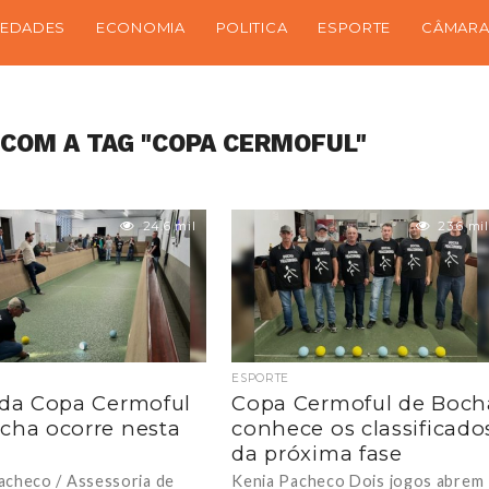
IEDADES
ECONOMIA
POLITICA
ESPORTE
CÂMARA
COM A TAG "COPA CERMOFUL"
24.6 mil
23.6 mil
ESPORTE
 da Copa Cermoful
Copa Cermoful de Boch
cha ocorre nesta
conhece os classificado
da próxima fase
acheco / Assessoria de
Kenia Pacheco Dois jogos abrem