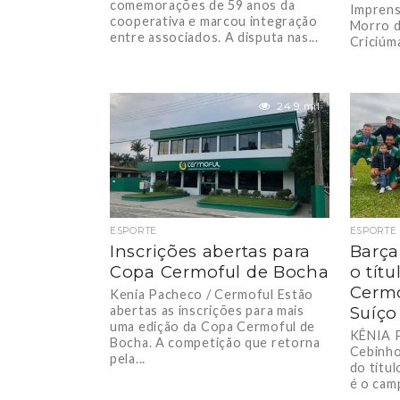
comemorações de 59 anos da
Imprens
cooperativa e marcou integração
Morro d
entre associados. A disputa nas...
Criciúma
24.9 mil
ESPORTE
ESPORTE
Inscrições abertas para
Barça
Copa Cermoful de Bocha
o tít
Cermo
Kenia Pacheco / Cermoful Estão
abertas as inscrições para mais
Suíço
uma edição da Copa Cermoful de
KÊNIA 
Bocha. A competição que retorna
Cebinho
pela...
do títu
é o cam