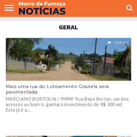
COLUNISTAS
VARIEDADES
ECONOMIA
POLITICA
ESPORTE
CÂMARA DE
GERAL
CONTATO
GERAL
VEREADORES
45.8 mil
Mais uma rua do Loteamento Graziela será
pavimentada
MARCIANO BORTOLIN / PMMF Rua Bepe Bertan, um dos
acessos ao bairro, ganhará investimento de R$ 300 mil.
Esta já é a...