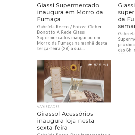
Giassi Supermercado
Giass
inaugura em Morro da
supe
Fumaça
da F
sema
Gabriela Recco / Fotos: Cleber
Bonotto A Rede Giassi
Gabriel
Supermercados inaugurou em
Superme
Morro da Fumaça na manhã desta
próxima 
terça-feira (28) a sua...
das 8h,
17ª...
82.5 mil
VARIEDADES
Girassol Acessórios
inaugura loja nesta
sexta-feira