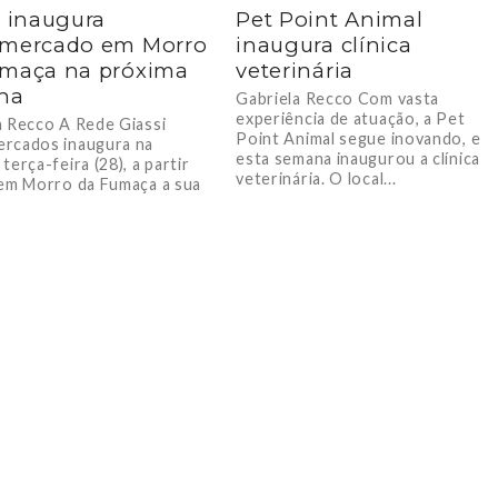
i inaugura
Pet Point Animal
rmercado em Morro
inaugura clínica
umaça na próxima
veterinária
na
Gabriela Recco Com vasta
experiência de atuação, a Pet
a Recco A Rede Giassi
Point Animal segue inovando, e
rcados inaugura na
esta semana inaugurou a clínica
terça-feira (28), a partir
veterinária. O local...
 em Morro da Fumaça a sua