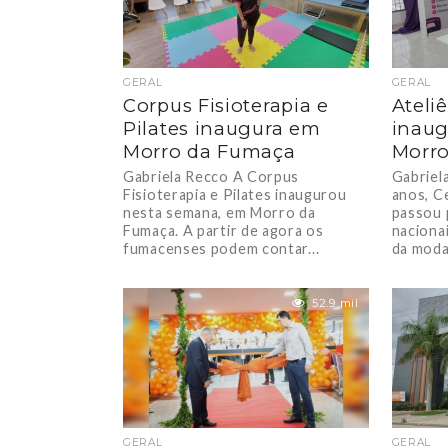
GERAL
GERAL
Corpus Fisioterapia e
Ateli
Pilates inaugura em
inaug
Morro da Fumaça
Morr
Gabriela Recco A Corpus
Gabriel
Fisioterapia e Pilates inaugurou
anos, C
nesta semana, em Morro da
passou 
Fumaça. A partir de agora os
naciona
fumacenses podem contar...
da moda 
52.9 mil
GERAL
GERAL