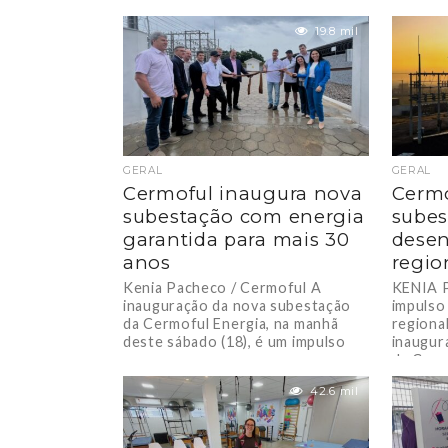
19.8 mil
GERAL
GERAL
Cermoful inaugura nova
Cermo
subestação com energia
subes
garantida para mais 30
dese
anos
regio
Kenia Pacheco / Cermoful A
KENIA 
inauguração da nova subestação
impulso
da Cermoful Energia, na manhã
regiona
deste sábado (18), é um impulso
inaugur
para o...
da Cermo
42.6 mil