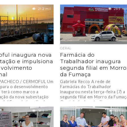
21.2 mil
28.9 mil
GERAL
ful inaugura nova
Farmácia do
tação e impulsiona
Trabalhador inaugura
nvolvimento
segunda filial em Morro
nal
da Fumaça
PACHECO / CERMOFUL Um
Gabriela Recco A rede de
 para o desenvolvimento
Farmácias do Trabalhador
l terá como marco a
inaugurou nesta terça-feira (7) a
ação da nova subestação
segunda filial em Morro da Fumaç
ful Energia. Localizada...
O estabelecimento fica...
38.8 mil
32.1 mil