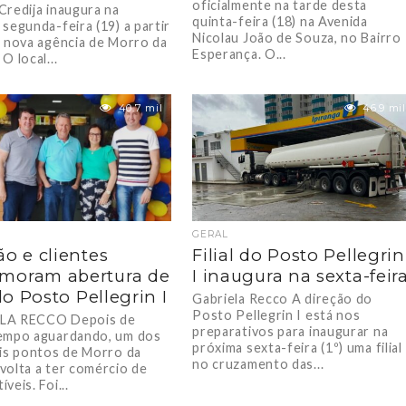
oficialmente na tarde desta
Credija inaugura na
quinta-feira (18) na Avenida
segunda-feira (19) a partir
Nicolau João de Souza, no Bairro
a nova agência de Morro da
Esperança. O...
O local...
40.7 mil
46.9 mil
GERAL
ão e clientes
Filial do Posto Pellegrin
moram abertura de
I inaugura na sexta-feir
 do Posto Pellegrin I
Gabriela Recco A direção do
Posto Pellegrin I está nos
LA RECCO Depois de
preparativos para inaugurar na
empo aguardando, um dos
próxima sexta-feira (1º) uma filial
ais pontos de Morro da
no cruzamento das...
volta a ter comércio de
veis. Foi...