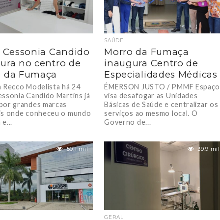
SAÚDE
ê Cessonia Candido
Morro da Fumaça
ura no centro de
inaugura Centro de
o da Fumaça
Especialidades Médicas
a Recco Modelista há 24
ÉMERSON JUSTO / PMMF Espaç
essonia Candido Martins já
visa desafogar as Unidades
por grandes marcas
Básicas de Saúde e centralizar os
is onde conheceu o mundo
serviços ao mesmo local. O
e...
Governo de...
50.1 mil
39.9 mil
GERAL