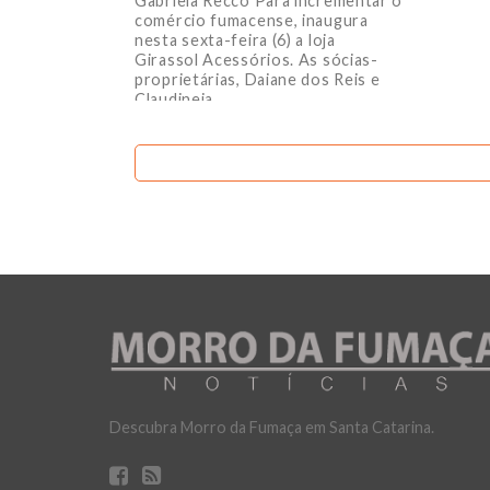
Gabriela Recco Para incrementar o
comércio fumacense, inaugura
nesta sexta-feira (6) a loja
Girassol Acessórios. As sócias-
proprietárias, Daiane dos Reis e
Claudineia...
Descubra Morro da Fumaça em Santa Catarina.