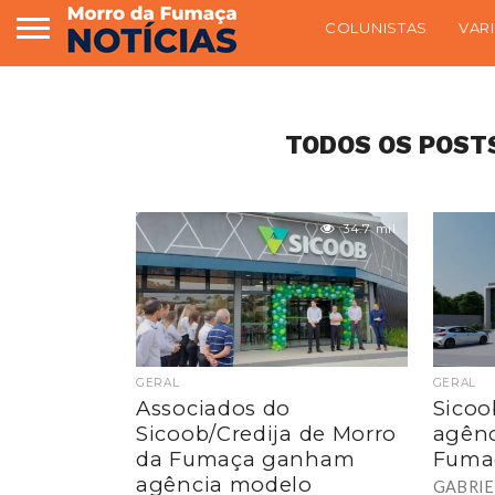
COLUNISTAS
VAR
TODOS OS POSTS
34.7 mil
GERAL
GERAL
Associados do
Sicoo
Sicoob/Credija de Morro
agênc
da Fumaça ganham
Fuma
agência modelo
GABRIE