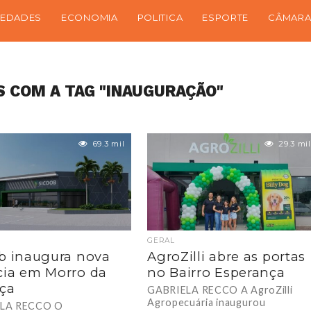
IEDADES
ECONOMIA
POLITICA
ESPORTE
CÂMARA
 COM A TAG "INAUGURAÇÃO"
69.3 mil
29.3 mil
GERAL
b inaugura nova
AgroZilli abre as portas
ia em Morro da
no Bairro Esperança
ça
GABRIELA RECCO A AgroZilli
Agropecuária inaugurou
LA RECCO O