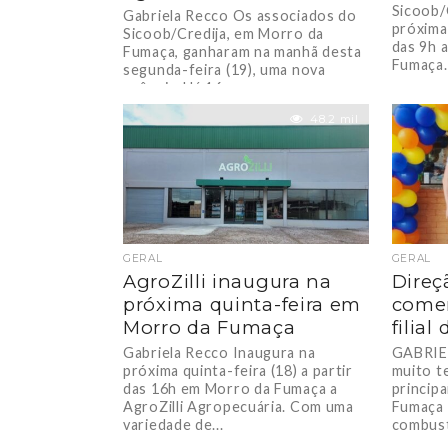
Sicoob/
Gabriela Recco Os associados do
próxima 
Sicoob/Credija, em Morro da
das 9h 
Fumaça, ganharam na manhã desta
Fumaça. 
segunda-feira (19), uma nova
agência. Há 16 anos...
48.2 mil
GERAL
GERAL
AgroZilli inaugura na
Direç
próxima quinta-feira em
come
Morro da Fumaça
filial
Gabriela Recco Inaugura na
GABRIE
próxima quinta-feira (18) a partir
muito t
das 16h em Morro da Fumaça a
princip
AgroZilli Agropecuária. Com uma
Fumaça 
variedade de...
combustí