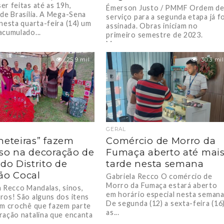
er feitas até as 19h,
Émerson Justo / PMMF Ordem d
 de Brasília. A Mega-Sena
serviço para a segunda etapa já fo
nesta quarta-feira (14) um
assinada. Obras iniciam no
acumulado...
primeiro semestre de 2023.
Morro...
25.9 mil
30.3 mil
GERAL
heteiras” fazem
Comércio de Morro da
so na decoração de
Fumaça aberto até mai
 do Distrito de
tarde nesta semana
ão Cocal
Gabriela Recco O comércio de
Morro da Fumaça estará aberto
a Recco Mandalas, sinos,
em horário especial nesta semana
ros! São alguns dos itens
De segunda (12) a sexta-feira (16
em crochê que fazem parte
as...
ração natalina que encanta
ssa...