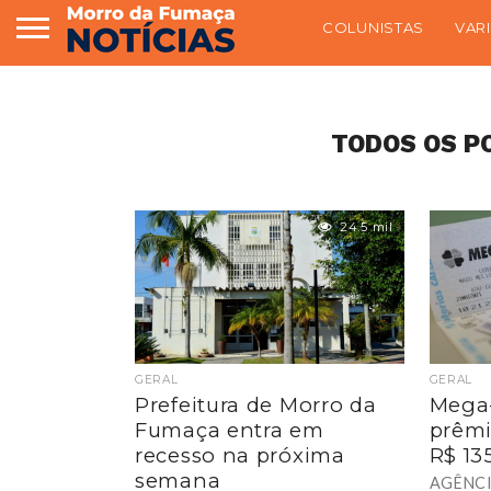
COLUNISTAS
VAR
TODOS OS P
24.5 mil
GERAL
GERAL
Prefeitura de Morro da
Mega-
Fumaça entra em
prêm
recesso na próxima
R$ 13
semana
AGÊNCI