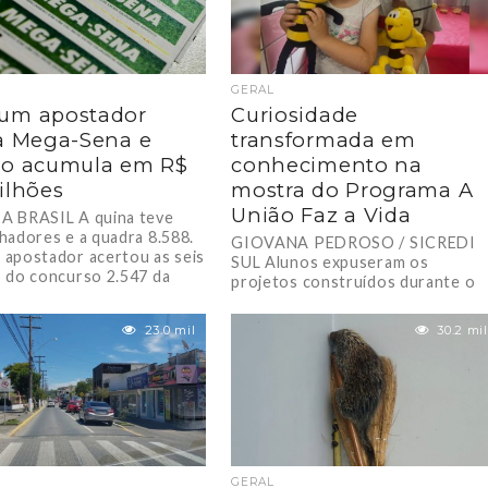
GERAL
um apostador
Curiosidade
a Mega-Sena e
transformada em
io acumula em R$
conhecimento na
ilhões
mostra do Programa A
União Faz a Vida
 BRASIL A quina teve
hadores e a quadra 8.588.
GIOVANA PEDROSO / SICREDI
apostador acertou as seis
SUL Alunos expuseram os
 do concurso 2.547 da
projetos construídos durante o
na...
segundo semestre por meio do
Programa de educação do
23.0 mil
30.2 mil
Sicredi....
GERAL