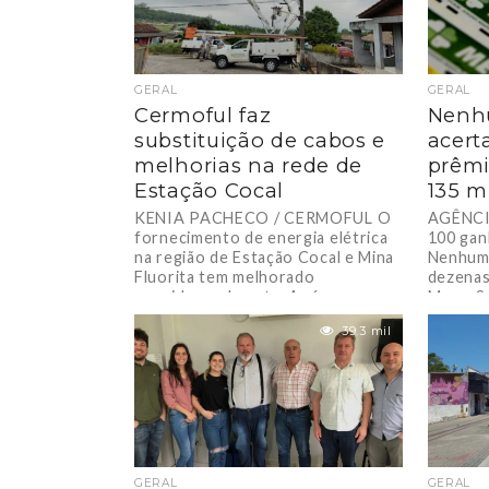
GERAL
GERAL
Cermoful faz
Nenh
substituição de cabos e
acert
melhorias na rede de
prêm
Estação Cocal
135 m
KENIA PACHECO / CERMOFUL O
AGÊNCIA
fornecimento de energia elétrica
100 gan
na região de Estação Cocal e Mina
Nenhum 
Fluorita tem melhorado
dezenas
consideravelmente. Após
Mega-Se
desligamento...
39.3 mil
GERAL
GERAL