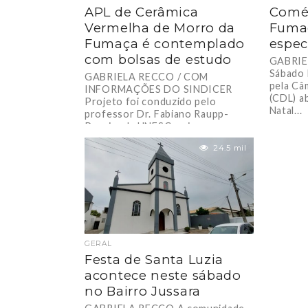
APL de Cerâmica
Comér
Vermelha de Morro da
Fumaç
Fumaça é contemplado
espec
com bolsas de estudo
GABRIE
Sábado 
GABRIELA RECCO / COM
pela Câ
INFORMAÇÕES DO SINDICER
(CDL) a
Projeto foi conduzido pelo
Natal...
professor Dr. Fabiano Raupp-
Pereira da UNESC e visa
desenvolver o setor...
24.5 mil
GERAL
Festa de Santa Luzia
acontece neste sábado
no Bairro Jussara