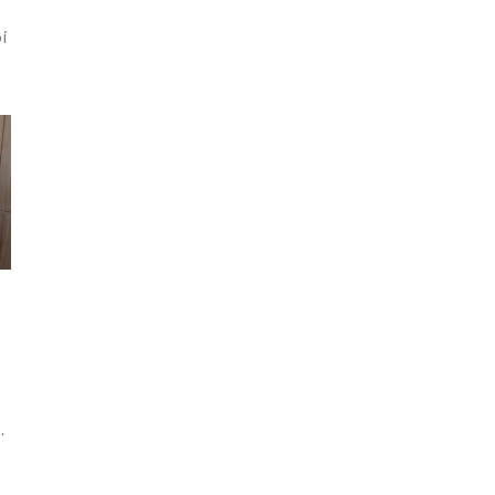
e
i
s
.
)