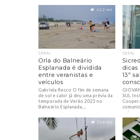
42.2 mil
GERAL
GERAL
Orla do Balneário
Sicre
Esplanada é dividida
dicas
entre veranistas e
13º s
veículos
consc
Gabriela Recco O fim de semana
GIOVAN
de sol e calor já deu uma prévia da
SUL Ins
temporada de Verão 2023 no
Coopera
Balneário Esplanada,...
comunida
sobre o 
22.6 mil