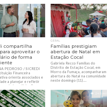
25.8 mil
28.6 mil
GERAL
di compartilha
Famílias prestigiam
 para aproveitar o
abertura de Natal em
alário de forma
Estação Cocal
iente
Gabriela Recco Famílias do
Distrito de Estação Cocal, em
A PEDROSO / SICREDI
Morro da Fumaça, acompanharam
tituição Financeira
abertura do Natal na comunidade
tiva orienta associados e
neste domingo (11)....
de a planejar e refletir
uso do benefício. Os...
22.8 mil
24.0 mil