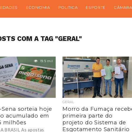
IEDADES
ECONOMIA
POLITICA
ESPORTE
CÂMARA
OSTS COM A TAG "GERAL"
19.5 mil
21.6 mil
GERAL
Sena sorteia hoje
Morro da Fumaça receb
io acumulado em
primeira parte do
5 milhões
projeto do Sistema de
Esgotamento Sanitário
A BRASIL As apostas