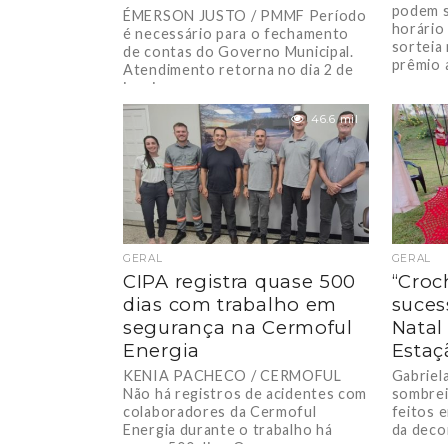
podem s
ÉMERSON JUSTO / PMMF Período
horário
é necessário para o fechamento
sorteia 
de contas do Governo Municipal.
prêmio 
Atendimento retorna no dia 2 de
janeiro....
46.6 mil
GERAL
GERAL
CIPA registra quase 500
“Croc
dias com trabalho em
suces
segurança na Cermoful
Natal
Energia
Estaç
KENIA PACHECO / CERMOFUL
Gabriel
Não há registros de acidentes com
sombrei
colaboradores da Cermoful
feitos 
Energia durante o trabalho há
da deco
quase 500 dias. O...
quem pa