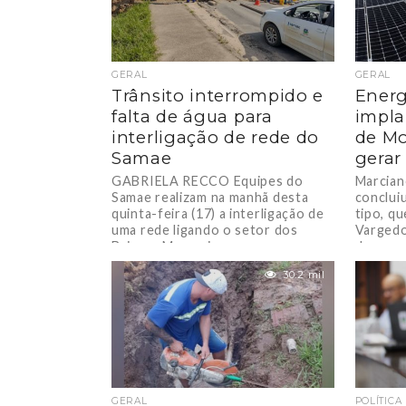
GERAL
GERAL
Trânsito interrompido e
Energ
falta de água para
impla
interligação de rede do
de Mo
Samae
gerar
GABRIELA RECCO Equipes do
Marcian
Samae realizam na manhã desta
conclui
quinta-feira (17) a interligação de
tipo, qu
uma rede ligando o setor dos
Vargedo
Bairros Maccari...
de...
30.2 mil
GERAL
POLÍTICA