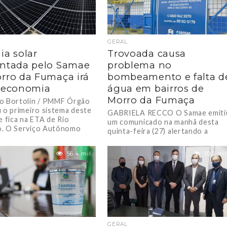
GERAL
ia solar
Trovoada causa
ntada pelo Samae
problema no
rro da Fumaça irá
bombeamento e falta d
 economia
água em bairros de
Morro da Fumaça
o Bortolin / PMMF Órgão
u o primeiro sistema deste
GABRIELA RECCO O Samae emiti
e fica na ETA de Rio
um comunicado na manhã desta
. O Serviço Autônomo
quinta-feira (27) alertando a
população sobre a falta de água
nos Bairros...
56.4 mil
30.5 mil
GERAL