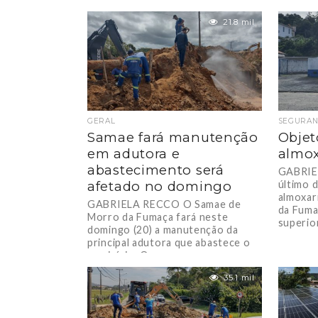
21.8 mil
GERAL
SEGURAN
Samae fará manutenção
Objet
em adutora e
almox
abastecimento será
GABRIE
afetado no domingo
último 
almoxar
GABRIELA RECCO O Samae de
da Fuma
Morro da Fumaça fará neste
superior
domingo (20) a manutenção da
principal adutora que abastece o
município. O...
35.1 mil