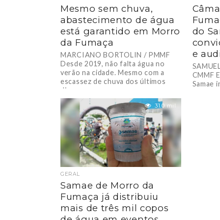
Mesmo sem chuva,
Câmar
abastecimento de água
Fumaç
está garantido em Morro
do Sa
da Fumaça
convi
e aud
MARCIANO BORTOLIN / PMMF
Desde 2019, não falta água no
SAMUE
verão na cidade. Mesmo com a
CMMF En
escassez de chuva dos últimos
Samae in
dias,...
distribu
repartiç
31.0 mil
GERAL
Samae de Morro da
Fumaça já distribuiu
mais de três mil copos
de água em eventos