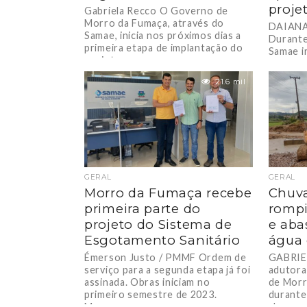
proje
Gabriela Recco O Governo de
Morro da Fumaça, através do
DAIANA
Samae, inicia nos próximos dias a
Durante
primeira etapa de implantação do
Samae i
projeto...
que ser
deste an
21.6 mil
GERAL
GERAL
Morro da Fumaça recebe
Chuv
primeira parte do
rompi
projeto do Sistema de
e aba
Esgotamento Sanitário
água
Émerson Justo / PMMF Ordem de
GABRIEL
serviço para a segunda etapa já foi
adutora
assinada. Obras iniciam no
de Morr
primeiro semestre de 2023.
durante
Morro...
chuva na