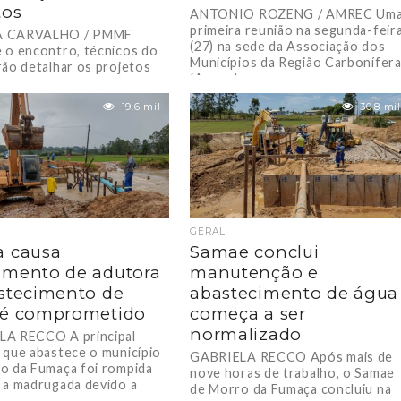
tos
ANTONIO ROZENG / AMREC Um
primeira reunião na segunda-feir
 CARVALHO / PMMF
(27) na sede da Associação dos
 o encontro, técnicos do
Municípios da Região Carbonífer
rão detalhar os projetos
(Amrec) marcou a...
ão executados no decorrer
o. O...
19.6 mil
30.8 mil
GERAL
a causa
Samae conclui
mento de adutora
manutenção e
stecimento de
abastecimento de água
 é comprometido
começa a ser
normalizado
A RECCO A principal
 que abastece o município
GABRIELA RECCO Após mais de
o da Fumaça foi rompida
nove horas de trabalho, o Samae
 a madrugada devido a
de Morro da Fumaça concluiu na
...