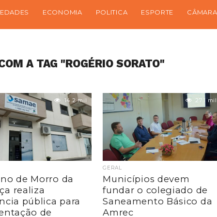
IEDADES
ECONOMIA
POLITICA
ESPORTE
CÂMARA
COM A TAG "ROGÉRIO SORATO"
14.2 mil
27.1 mil
GERAL
no de Morro da
Municípios devem
a realiza
fundar o colegiado de
ncia pública para
Saneamento Básico da
entação de
Amrec