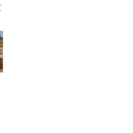
a
a
a