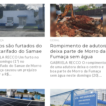
tarde deste domingo (20) a...
35.3 mil
28.7 mil
ÇA
GERAL
os são furtados do
Rompimento de adutor
arifado do Samae
deixa parte de Morro da
Fumaça sem água
LA RECCO Um furto no
domingo (1º) no
GABRIELA RECCO O rompiment
ifado do Samae de Morro
de uma adutora deixa o centro e
ça causou um prejuízo
boa parte de Morro da Fumaça
 a R$...
sem água neste domingo (20)....
29.1 mil
23.5 mil