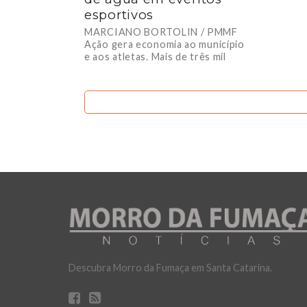
esportivos
MARCIANO BORTOLIN / PMMF
Ação gera economia ao município
e aos atletas. Mais de três mil
copos de água já forma
distribuídos...
Descubra Morro da Fumaça em Santa Catarina.