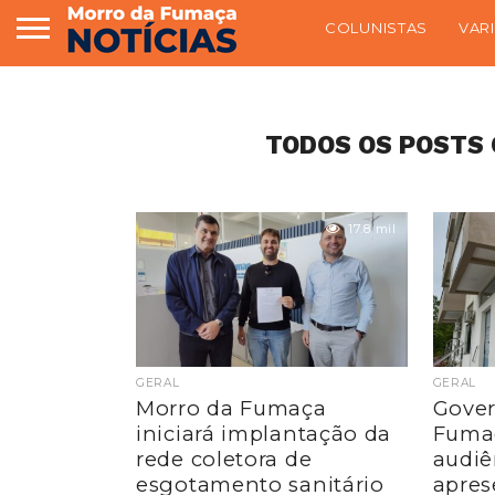
COLUNISTAS
VAR
TODOS OS POSTS 
17.8 mil
GERAL
GERAL
Morro da Fumaça
Gover
iniciará implantação da
Fumaç
rede coletora de
audiê
esgotamento sanitário
apres