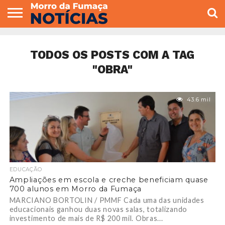
COLUNISTAS
VARIEDADES
ECONOMIA
POLITICA
ESPORTE
CÂMARA DE
GERAL
CONTATO
VEREADORES
TODOS OS POSTS COM A TAG
"OBRA"
43.6 mil
EDUCAÇÃO
Ampliações em escola e creche beneficiam quase
700 alunos em Morro da Fumaça
MARCIANO BORTOLIN / PMMF Cada uma das unidades
educacionais ganhou duas novas salas, totalizando
investimento de mais de R$ 200 mil. Obras...