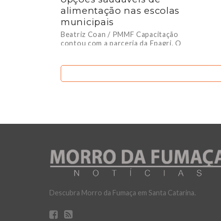
alimentação nas escolas
municipais
Beatriz Coan / PMMF Capacitação
contou com a parceria da Epagri. O
Governo de Morro da Fumaça,
através da Secretaria do Sistema...
Descubra Morro da Fumaça em Santa Catarina.