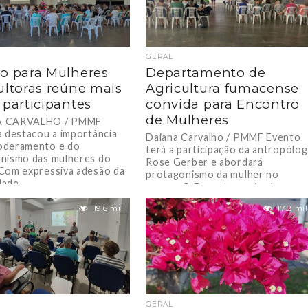
GERAL
o para Mulheres
Departamento de
ultoras reúne mais
Agricultura fumacense
 participantes
convida para Encontro
de Mulheres
 CARVALHO / PMMF
a destacou a importância
Daiana Carvalho / PMMF Evento
oderamento e do
terá a participação da antropólog
nismo das mulheres do
Rose Gerber e abordará
Com expressiva adesão da
protagonismo da mulher no
ade,...
campo. O Departamento de...
19.6 mil
17.2 mil
GERAL