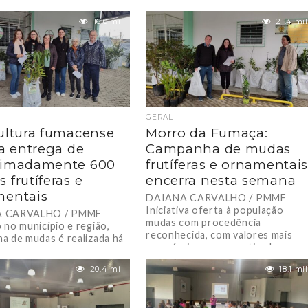
o Ambiental Rural. Com
Encontro reuniu produtores
o lotado e muito...
rurais para debater demandas,
16.0 mil
21.4 mil
avanços e desafios da agricultura
em...
GERAL
ultura fumacense
Morro da Fumaça:
za entrega de
Campanha de mudas
ximadamente 600
frutíferas e ornamentai
 frutíferas e
encerra nesta semana
mentais
DAIANA CARVALHO / PMMF
Iniciativa oferta à população
 CARVALHO / PMMF
mudas com procedência
 no município e região,
reconhecida, com valores mais
a de mudas é realizada há
acessíveis que os praticados no
 20 anos. O Departamento
mercado. Encerra...
20.4 mil
18.1 mil