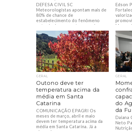
DEFESA CIVIL SC
Edson 
Meteorologistas apontam mais de
Fortale
80% de chance de
valoriz
estabelecimento do fenômeno
promovi
entre junho e agosto, com chuvas
Morro d
mais frequentes...
de forta
8.9 mil
GERAL
GERAL
Outono deve ter
Mome
temperatura acima da
confr
média em Santa
capac
Catarina
do Ag
da F
COMUNICAÇÃO EPAGRI Os
meses de março, abril e maio
Daiana 
devem ter temperatura acima da
Neto Pa
média em Santa Catarina. Já a
Nutriçã
chuva deve...