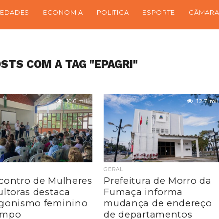
IEDADES
ECONOMIA
POLITICA
ESPORTE
CÂMARA
STS COM A TAG "EPAGRI"
10.6 mil
12.7 mil
GERAL
contro de Mulheres
Prefeitura de Morro da
ultoras destaca
Fumaça informa
gonismo feminino
mudança de endereço
ampo
de departamentos