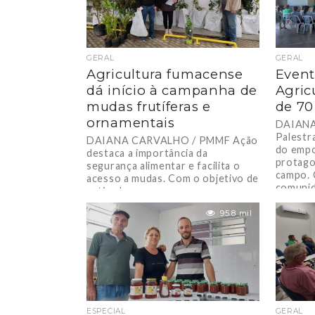
GERAL
GERAL
Agricultura fumacense
Event
dá início à campanha de
Agric
mudas frutíferas e
de 70
ornamentais
DAIANA
Palestr
DAIANA CARVALHO / PMMF Ação
do emp
destaca a importância da
protago
segurança alimentar e facilita o
campo. 
acesso a mudas. Com o objetivo de
comunid
estimular...
95.8 mil
ESPECIAL
GERAL