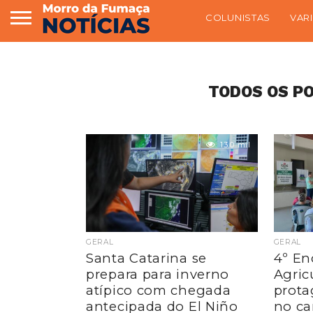
COLUNISTAS
VAR
TODOS OS PO
13.0 mil
GERAL
GERAL
Santa Catarina se
4º En
prepara para inverno
Agric
atípico com chegada
prota
antecipada do El Niño
no c