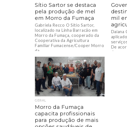
Sítio Sartor se destaca
Gover
pela produção de mel
desti
em Morro da Fumaça
mil e
agric
Gabriela Recco O Sítio Sartor,
localizado na Linha Barracão em
Daiana 
Morro da Fumaça, cooperado da
aplicad
Cooperativa da Agricultura
serviços
Familiar Fumacense/Cooper Morro
De acor
da...
de...
21.2 mil
GERAL
Morro da Fumaça
capacita profissionais
para produção de mais
opções saudáveis de