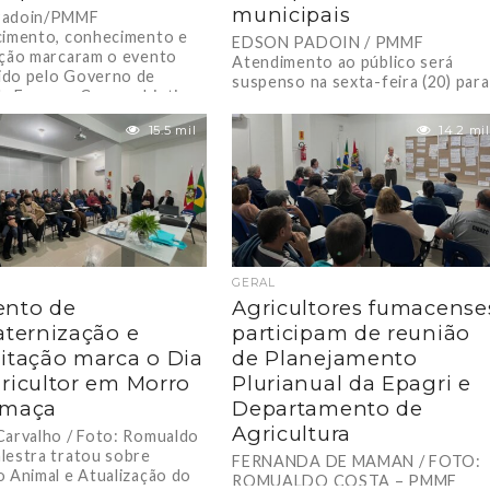
municipais
Padoin/PMMF
cimento, conhecimento e
EDSON PADOIN / PMMF
ação marcaram o evento
Atendimento ao público será
do pelo Governo de
suspenso na sexta-feira (20) para
a Fumaça. Com o objetivo
transferência das repartições a
lecer e...
novo endereço. A Prefeitura de..
15.5 mil
14.2 mil
GERAL
nto de
Agricultores fumacense
aternização e
participam de reunião
itação marca o Dia
de Planejamento
ricultor em Morro
Plurianual da Epagri e
umaça
Departamento de
Agricultura
Carvalho / Foto: Romualdo
lestra tratou sobre
FERNANDA DE MAMAN / FOTO:
o Animal e Atualização do
ROMUALDO COSTA – PMMF