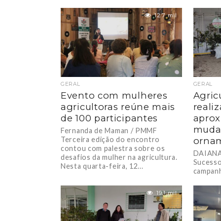
Cadastr
auditóri
12.7 mil
GERAL
GERAL
Evento com mulheres
Agric
agricultoras reúne mais
reali
de 100 participantes
apro
mudas
Fernanda de Maman / PMMF
Terceira edição do encontro
orna
contou com palestra sobre os
DAIANA
desafios da mulher na agricultura.
Sucesso
Nesta quarta-feira, 12...
campanh
mais de
de...
19.1 mil