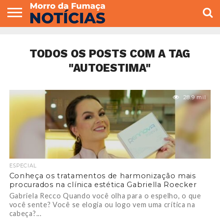
COLUNISTAS
VARIEDADES
ECONOMIA
POLITICA
ESPORTE
CÂMARA DE
GERAL
CONTATO
VEREADORES
TODOS OS POSTS COM A TAG
"AUTOESTIMA"
28.9 mil
ESPECIAL
Conheça os tratamentos de harmonização mais
procurados na clínica estética Gabriella Roecker
Gabriela Recco Quando você olha para o espelho, o que
você sente? Você se elogia ou logo vem uma crítica na
cabeça?...