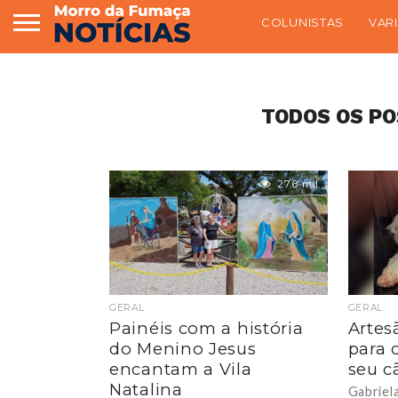
COLUNISTAS
VAR
TODOS OS PO
27.6 mil
GERAL
GERAL
Painéis com a história
Artesã
do Menino Jesus
para 
encantam a Vila
seu c
Natalina
Gabriel