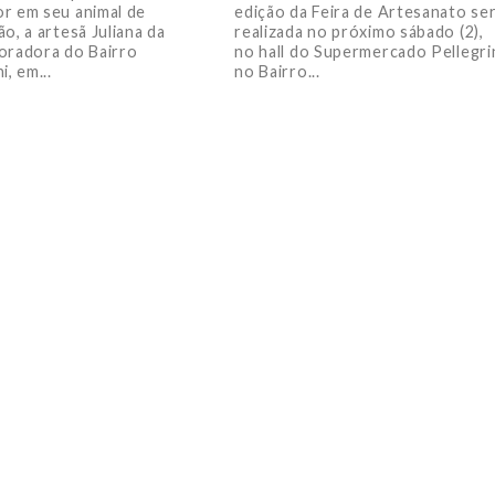
r em seu animal de
edição da Feira de Artesanato se
o, a artesã Juliana da
realizada no próximo sábado (2),
oradora do Bairro
no hall do Supermercado Pellegri
i, em...
no Bairro...