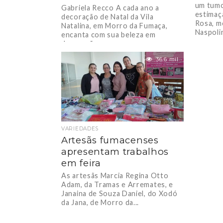
um tumo
Gabriela Recco A cada ano a
estimaçã
decoração de Natal da Vila
Rosa, m
Natalina, em Morro da Fumaça,
Naspolin
encanta com sua beleza em
decoração....
36.6 mil
VARIEDADES
Artesãs fumacenses
apresentam trabalhos
em feira
As artesãs Marcia Regina Otto
Adam, da Tramas e Arremates, e
Janaina de Souza Daniel, do Xodó
da Jana, de Morro da...