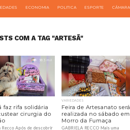
IEDADES
ECONOMIA
POLITICA
ESPORTE
CÂMARA
STS COM A TAG "ARTESÃ"
38.3 mil
49.0 mil
VARIEDADES
 faz rifa solidária
Feira de Artesanato ser
custear cirurgia do
realizada no sábado em
ão
Morro da Fumaça
a Recco Após de descobrir
GABRIELA RECCO Mais uma