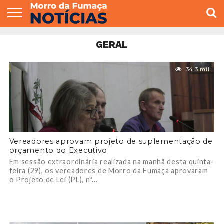
COLUNISTAS
VARIEDADES
ECONOMIA
POLITICA
ESPORTE
CÂMARA DE
GERAL
CONTATO
GERAL
VEREADORES
34.3 mil
Vereadores aprovam projeto de suplementação de
orçamento do Executivo
Em sessão extraordinária realizada na manhã desta quinta-
feira (29), os vereadores de Morro da Fumaça aprovaram
o Projeto de Lei (PL), nº...