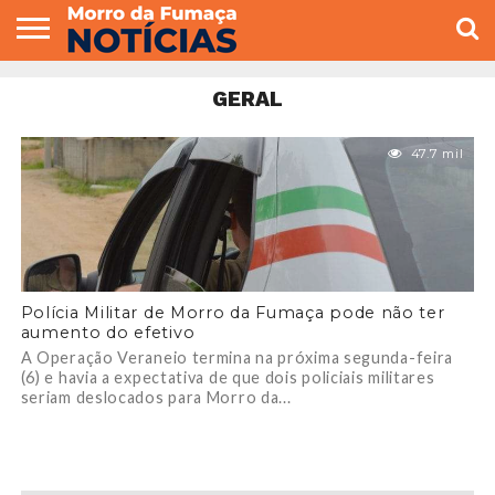
COLUNISTAS
VARIEDADES
ECONOMIA
POLITICA
ESPORTE
CÂMARA DE
GERAL
CONTATO
GERAL
VEREADORES
47.7 mil
Polícia Militar de Morro da Fumaça pode não ter
aumento do efetivo
A Operação Veraneio termina na próxima segunda-feira
(6) e havia a expectativa de que dois policiais militares
seriam deslocados para Morro da...