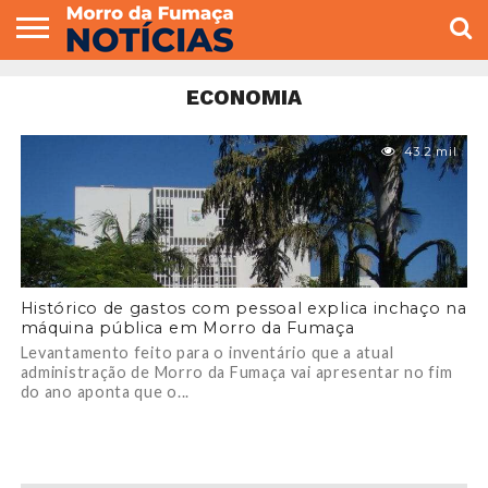
COLUNISTAS
VARIEDADES
ECONOMIA
POLITICA
ESPORTE
CÂMARA DE
GERAL
CONTATO
ECONOMIA
VEREADORES
43.2 mil
Histórico de gastos com pessoal explica inchaço na
máquina pública em Morro da Fumaça
Levantamento feito para o inventário que a atual
administração de Morro da Fumaça vai apresentar no fim
do ano aponta que o...