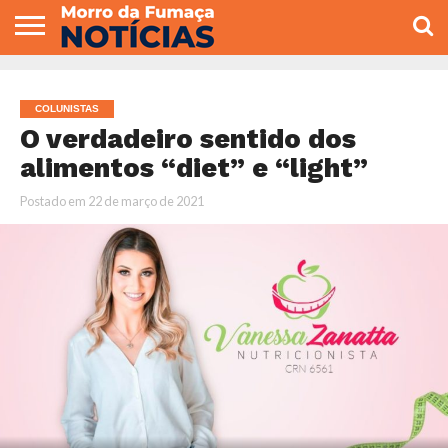
COLUNISTAS
VARIEDADES
ECONOMIA
POLITICA
ESPORTE
CÂMARA DE
GERAL
CONTATO
VEREADORES
COLUNISTAS
O verdadeiro sentido dos
alimentos “diet” e “light”
Postado em
22 de março de 2021