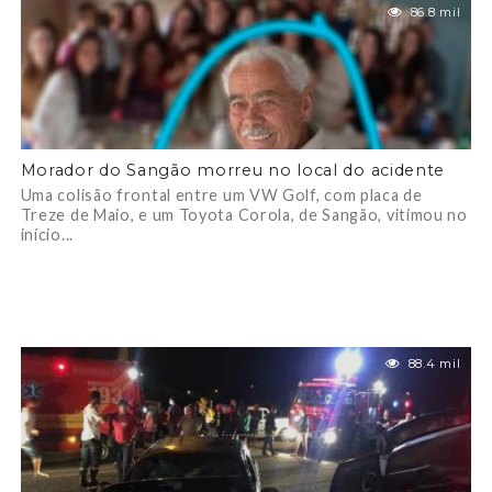
86.8 mil
Morador do Sangão morreu no local do acidente
Uma colisão frontal entre um VW Golf, com placa de
Treze de Maio, e um Toyota Corola, de Sangão, vitimou no
início...
88.4 mil