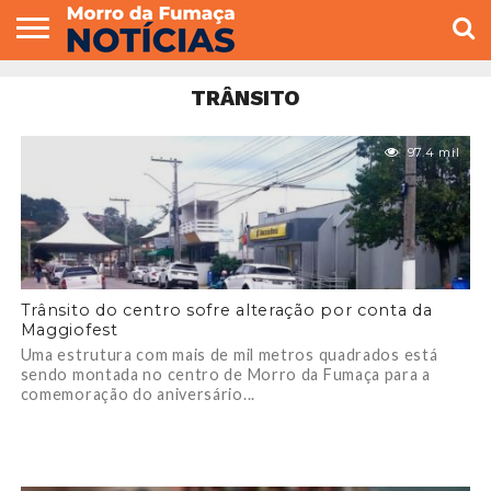
COLUNISTAS
VARIEDADES
ECONOMIA
POLITICA
ESPORTE
CÂMARA DE
GERAL
CONTATO
TRÂNSITO
VEREADORES
97.4 mil
Trânsito do centro sofre alteração por conta da
Maggiofest
Uma estrutura com mais de mil metros quadrados está
sendo montada no centro de Morro da Fumaça para a
comemoração do aniversário...