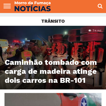
COLUNISTAS
VARIEDADES
ECONOMIA
POLITICA
ESPORTE
CÂMARA DE
GERAL
CONTATO
TRÂNSITO
VEREADORES
7.4 mil
Caminhão tombado com
carga de madeira atinge
dois carros na BR-101
18.6 mil