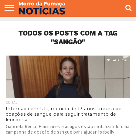
COLUNISTAS
VARIEDADES
ECONOMIA
POLITICA
ESPORTE
CÂMARA DE
GERAL
CONTATO
VEREADORES
TODOS OS POSTS COM A TAG
"SANGÃO"
46.6 mil
GERAL
Internada em UTI, menina de 13 anos precisa de
doações de sangue para seguir tratamento de
leucemia
Gabriela Recco Familiares e amigos estão mobilizando uma
campanha de doação de sangue para ajudar Isabelly