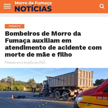
COLUNISTAS
VARIEDADES
ECONOMIA
POLITICA
ESPORTE
CÂMARA DE
GERAL
CONTATO
VEREADORES
TRÂNSITO
Bombeiros de Morro da
Fumaça auxiliam em
atendimento de acidente com
morte de mãe e filho
Postado em
6 de julho de 2025