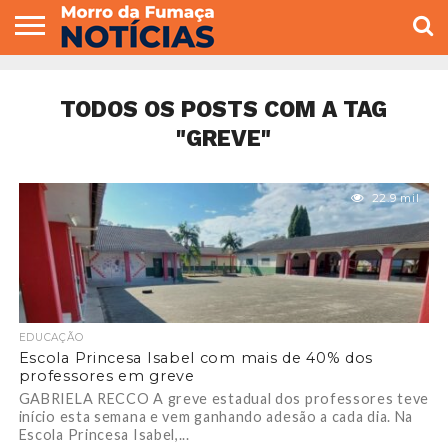
COLUNISTAS
VARIEDADES
ECONOMIA
POLITICA
ESPORTE
CÂMARA DE
GERAL
CONTATO
VEREADORES
TODOS OS POSTS COM A TAG
"GREVE"
22.9 mil
EDUCAÇÃO
Escola Princesa Isabel com mais de 40% dos
professores em greve
GABRIELA RECCO A greve estadual dos professores teve
início esta semana e vem ganhando adesão a cada dia. Na
Escola Princesa Isabel,...