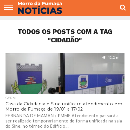
COLUNISTAS
VARIEDADES
ECONOMIA
POLITICA
ESPORTE
CÂMARA DE
GERAL
CONTATO
VEREADORES
TODOS OS POSTS COM A TAG
"CIDADÃO"
12.2 mil
GERAL
Casa da Cidadania e Sine unificam atendimento em
Morro da Fumaça de 19/01 a 17/02
FERNANDA DE MAMAN / PMMF Atendimento passará a
ser realizado temporariamente de forma unificada na sala
do Sine, no térreo do Edifício...