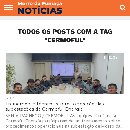
COLUNISTAS
VARIEDADES
ECONOMIA
POLITICA
ESPORTE
CÂMARA DE
GERAL
CONTATO
VEREADORES
TODOS OS POSTS COM A TAG
"CERMOFUL"
12.3 mil
GERAL
Treinamento técnico reforça operação das
subestações da Cermoful Energia
KENIA PACHECO / CERMOFUL As equipes técnicas da
Cermoful Energia participaram de um treinamento sobre
procedimentos operacionais na subestação de Morro da...