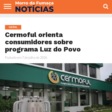
COLUNISTAS
VARIEDADES
ECONOMIA
POLITICA
ESPORTE
CÂMARA DE
GERAL
CONTATO
VEREADORES
GERAL
Cermoful orienta
consumidores sobre
programa Luz do Povo
Postado em
7 de julho de 2026