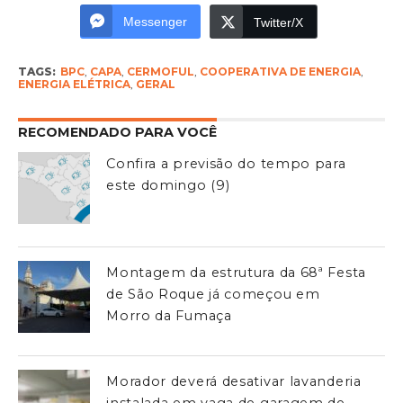
Messenger
Twitter/X
TAGS:
BPC
,
CAPA
,
CERMOFUL
,
COOPERATIVA DE ENERGIA
,
ENERGIA ELÉTRICA
,
GERAL
RECOMENDADO PARA VOCÊ
Confira a previsão do tempo para
este domingo (9)
Montagem da estrutura da 68ª Festa
de São Roque já começou em
Morro da Fumaça
Morador deverá desativar lavanderia
instalada em vaga de garagem de