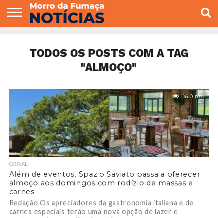
COLUNISTAS
VARIEDADES
ECONOMIA
POLITICA
ESPORTE
CÂMARA DE
GERAL
CONTATO
VEREADORES
TODOS OS POSTS COM A TAG
"ALMOÇO"
16.0 mil
GERAL
Além de eventos, Spazio Saviato passa a oferecer
almoço aos domingos com rodízio de massas e
carnes
Redação Os apreciadores da gastronomia italiana e de
carnes especiais terão uma nova opção de lazer e