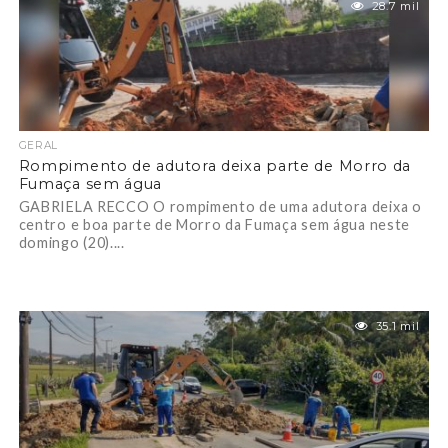
28.7 mil
GERAL
Rompimento de adutora deixa parte de Morro da
Fumaça sem água
GABRIELA RECCO O rompimento de uma adutora deixa o
centro e boa parte de Morro da Fumaça sem água neste
domingo (20)....
35.1 mil