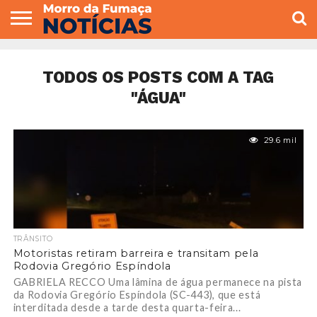
COLUNISTAS
VARIEDADES
ECONOMIA
POLITICA
ESPORTE
CÂMARA DE
GERAL
CONTATO
VEREADORES
TODOS OS POSTS COM A TAG
"ÁGUA"
29.6 mil
TRÂNSITO
Motoristas retiram barreira e transitam pela
Rodovia Gregório Espíndola
GABRIELA RECCO Uma lâmina de água permanece na pista
da Rodovia Gregório Espíndola (SC-443), que está
interditada desde a tarde desta quarta-feira...