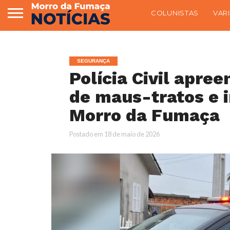
COLUNISTAS
VAR
SEGURANÇA
Polícia Civil apre
de maus-tratos e i
Morro da Fumaça
Postado em
18 de maio de 2026