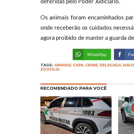
deferidas pelo Poder Judiciário.
Os animais foram encaminhados para 
onde receberão os cuidados necessár
agora proibido de manter a guarda d
WhatsApp
Fa
TAGS:
ANIMAIS
,
CAPA
,
CRIME
,
DELEGADA
,
MAUS
ZOOFILIA
RECOMENDADO PARA VOCÊ