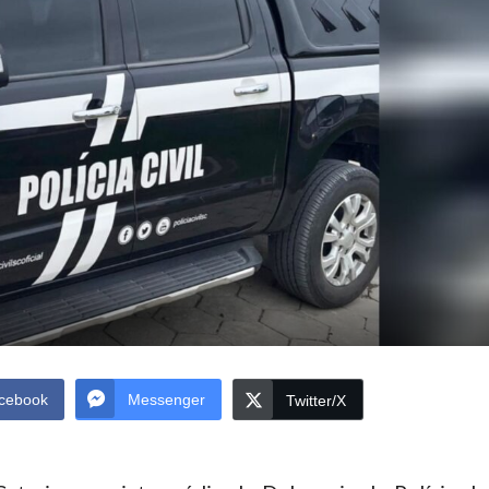
cebook
Messenger
Twitter/X