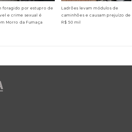
foragido por estupro de
Ladrões levam módulos de
vel e crime sexual é
caminhões e causam prejuízo de
em Morro da Fumaça
R$ 50 mil