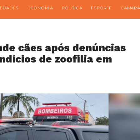
IEDADES
ECONOMIA
POLITICA
ESPORTE
CÂMARA
ende cães após denúncias
ndícios de zoofilia em