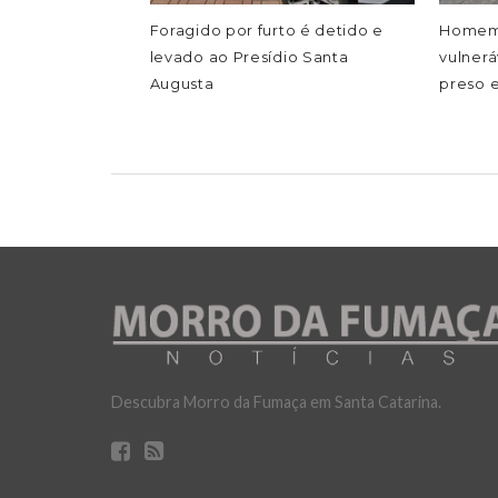
Foragido por furto é detido e
Homem 
levado ao Presídio Santa
vulnerá
Augusta
preso 
Descubra Morro da Fumaça em Santa Catarina.