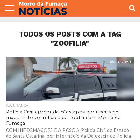
COLUNISTAS
VARIEDADES
ECONOMIA
POLITICA
ESPORTE
CÂMARA DE
GERAL
CONTATO
VEREADORES
TODOS OS POSTS COM A TAG
"ZOOFILIA"
50.2 mil
SEGURANÇA
Polícia Civil apreende cães após denúncias de
maus-tratos e indícios de zoofilia em Morro da
Fumaça
COM INFORMAÇÕES DA PCSC A Polícia Civil do Estado
de Santa Catarina, por intermédio da Delegacia de Polícia