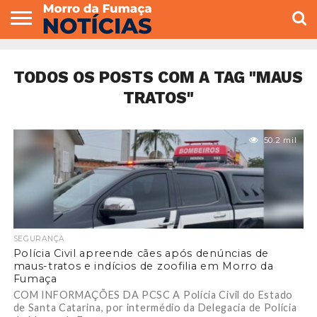
COLUNISTAS
VARIEDADES
ECONOMIA
POLITICA
ESPORTE
CÂMARA DE
GERAL
CONTATO
VEREADORES
TODOS OS POSTS COM A TAG "MAUS
TRATOS"
50.2 mil
SEGURANÇA
Polícia Civil apreende cães após denúncias de
maus-tratos e indícios de zoofilia em Morro da
Fumaça
COM INFORMAÇÕES DA PCSC A Polícia Civil do Estado
de Santa Catarina, por intermédio da Delegacia de Polícia