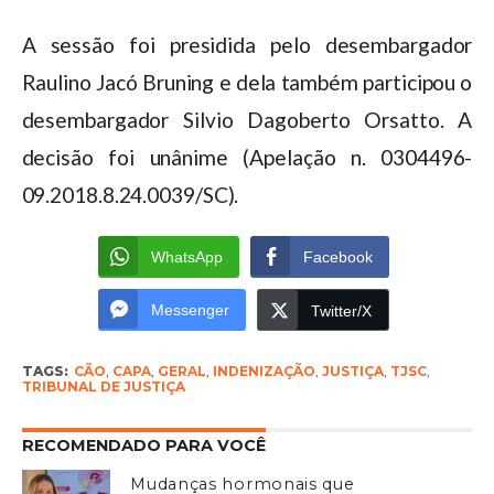
A sessão foi presidida pelo desembargador
Raulino Jacó Bruning e dela também participou o
desembargador Silvio Dagoberto Orsatto. A
decisão foi unânime (Apelação n. 0304496-
09.2018.8.24.0039/SC).
WhatsApp
Facebook
Messenger
Twitter/X
TAGS:
CÃO
,
CAPA
,
GERAL
,
INDENIZAÇÃO
,
JUSTIÇA
,
TJSC
,
TRIBUNAL DE JUSTIÇA
RECOMENDADO PARA VOCÊ
Mudanças hormonais que