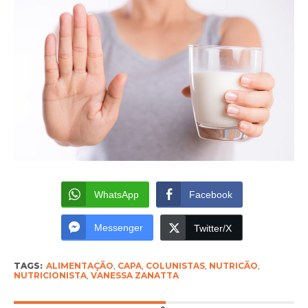
WhatsApp
Facebook
Messenger
Twitter/X
TAGS:
ALIMENTAÇÃO
,
CAPA
,
COLUNISTAS
,
NUTRICÃO
,
NUTRICIONISTA
,
VANESSA ZANATTA