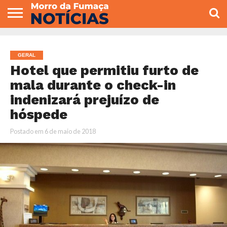
COLUNISTAS
VARIEDADES
ECONOMIA
POLITICA
ESPORTE
CÂMARA DE
GERAL
CONTATO
VEREADORES
GERAL
Hotel que permitiu furto de
mala durante o check-in
indenizará prejuízo de
hóspede
Postado em
6 de maio de 2018