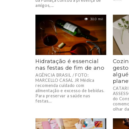
da Fumaça contou a presença de
amigos,...
30.0 mil
Hidratação é essencial
Cozin
nas festas de fim de ano
gesto
algué
AGÊNCIA BRASIL / FOTO:
MARCELLO CASAL JR Médica
plane
recomenda cuidado com
CATARI
alimentação e excesso de bebidas.
ASSESS
Para preservar a saúde nas
do Con
festas...
comemor
olhar d
desperdí
18.7 mil