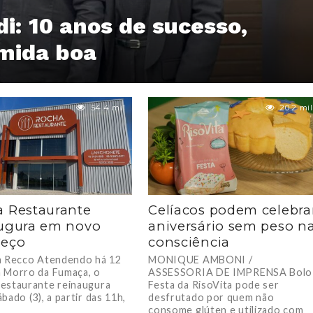
i: 10 anos de sucesso,
omida boa
54.4 mil
20.2 mil
 Restaurante
Celíacos podem celebra
ugura em novo
aniversário sem peso n
reço
consciência
a Recco Atendendo há 12
MONIQUE AMBONI /
 Morro da Fumaça, o
ASSESSORIA DE IMPRENSA Bolo
estaurante reinaugura
Festa da RisoVita pode ser
bado (3), a partir das 11h,
desfrutado por quem não
consome glúten e utilizado com