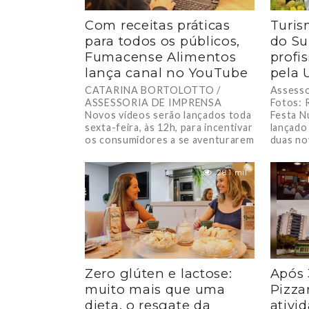
Com receitas práticas
Turis
para todos os públicos,
do S
Fumacense Alimentos
profi
lança canal no YouTube
pela 
CATARINA BORTOLOTTO /
Assesso
ASSESSORIA DE IMPRENSA
Fotos: 
Novos vídeos serão lançados toda
Festa N
sexta-feira, às 12h, para incentivar
lançado
os consumidores a se aventurarem
duas nov
na...
28.1 mil
Zero glúten e lactose:
Após 
muito mais que uma
Pizza
dieta, o resgate da
ativi