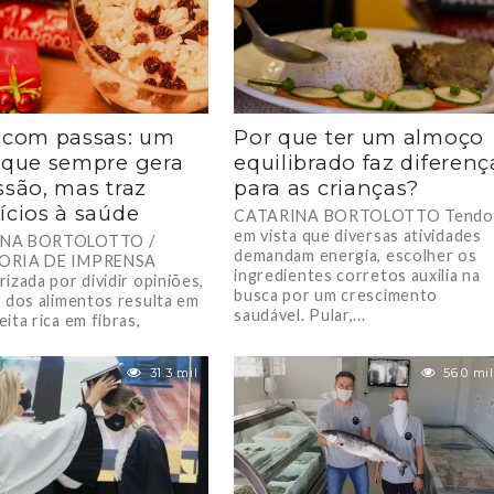
 com passas: um
Por que ter um almoço
 que sempre gera
equilibrado faz diferenç
ssão, mas traz
para as crianças?
ícios à saúde
CATARINA BORTOLOTTO Tendo
em vista que diversas atividades
NA BORTOLOTTO /
demandam energia, escolher os
ORIA DE IMPRENSA
ingredientes corretos auxilia na
izada por dividir opiniões,
busca por um crescimento
o dos alimentos resulta em
saudável. Pular,...
ita rica em fibras,
atos...
31.3 mil
56.0 mil