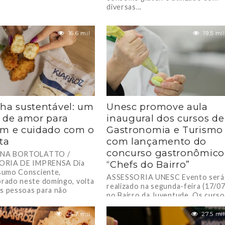
diversas...
16.6 mil
19.5 mil
ha sustentável: um
Unesc promove aula
 de amor para
inaugural dos cursos de
m e cuidado com o
Gastronomia e Turismo
ta
com lançamento do
concurso gastronômico
NA BORTOLATTO /
ORIA DE IMPRENSA Dia
“Chefs do Bairro”
sumo Consciente,
ASSESSORIA UNESC Evento será
ado neste domingo, volta
realizado na segunda-feira (17/07
as pessoas para não
no Bairro da Juventude. Os curs
cio de alimentos...
de Gastronomia e Gestão de
Turismo da Unesc...
25.7 mil
27.5 mil