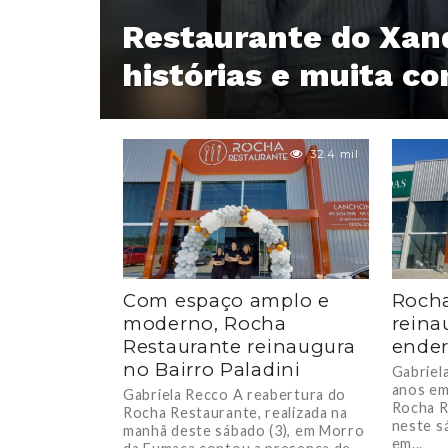
Restaurante do Xand
histórias e muita c
32.4 mil
Com espaço amplo e
Rocha
moderno, Rocha
reina
Restaurante reinaugura
ende
no Bairro Paladini
Gabriel
anos em
Gabriela Recco A reabertura do
Rocha R
Rocha Restaurante, realizada na
neste sá
manhã deste sábado (3), em Morro
em...