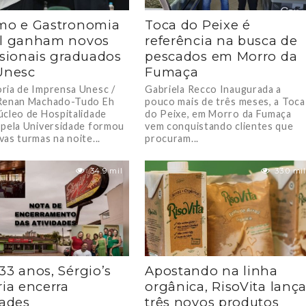
mo e Gastronomia
Toca do Peixe é
ul ganham novos
referência na busca de
ssionais graduados
pescados em Morro da
Unesc
Fumaça
ria de Imprensa Unesc /
Gabriela Recco Inaugurada a
Renan Machado-Tudo Eh
pouco mais de três meses, a Toca
úcleo de Hospitalidade
do Peixe, em Morro da Fumaça
 pela Universidade formou
vem conquistando clientes que
as turmas na noite...
procuram...
34.9 mil
33.0 mil
33 anos, Sérgio’s
Apostando na linha
ria encerra
orgânica, RisoVita lanç
dades
três novos produtos