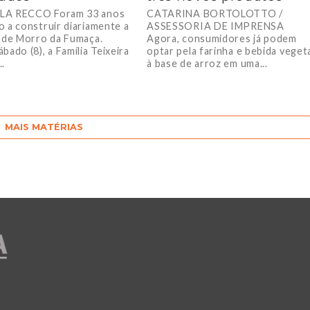
LA RECCO Foram 33 anos
CATARINA BORTOLOTTO /
o a construir diariamente a
ASSESSORIA DE IMPRENSA
a de Morro da Fumaça.
Agora, consumidores já podem
bado (8), a Família Teixeira
optar pela farinha e bebida veget
.
à base de arroz em uma...
MAIS MATÉRIAS