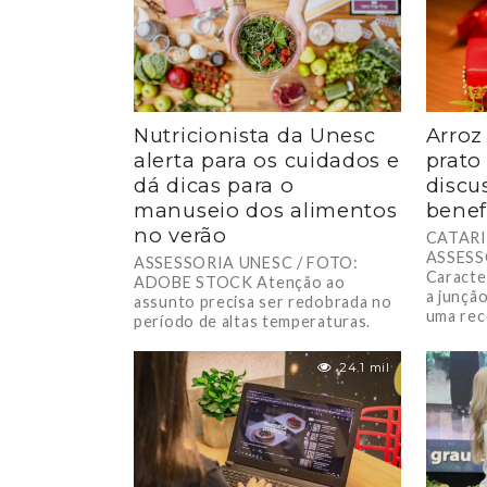
Nutricionista da Unesc
Arroz
alerta para os cuidados e
prato
dá dicas para o
discu
manuseio dos alimentos
benef
no verão
CATARI
ASSESS
ASSESSORIA UNESC / FOTO:
Caracter
ADOBE STOCK Atenção ao
a junçã
assunto precisa ser redobrada no
uma rece
período de altas temperaturas.
carboidr
Com as altas temperaturas nesta...
24.1 mil