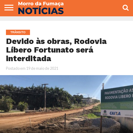
COLUNISTAS
VARIEDADES
ECONOMIA
POLITICA
ESPORTE
CÂMARA DE
GERAL
CONTATO
VEREADORES
TRÂNSITO
Devido às obras, Rodovia
Líbero Fortunato será
interditada
Postado em
19 de maio de 2021