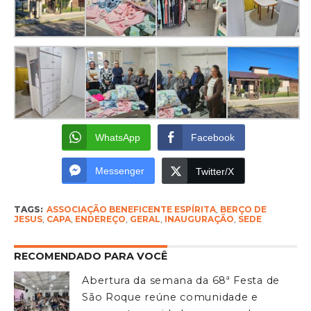
WhatsApp
Facebook
Messenger
Twitter/X
TAGS:
ASSOCIAÇÃO BENEFICENTE ESPÍRITA
,
BERÇO DE
JESUS
,
CAPA
,
ENDEREÇO
,
GERAL
,
INAUGURAÇÃO
,
SEDE
RECOMENDADO PARA VOCÊ
Abertura da semana da 68ª Festa de
São Roque reúne comunidade e