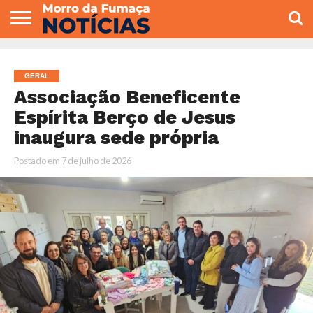
COLUNISTAS
VARIEDADES
ECONOMIA
POLITICA
ESPORTE
CÂMARA DE
GERAL
CONTATO
VEREADORES
GERAL
Associação Beneficente
Espírita Berço de Jesus
inaugura sede própria
Postado em
7 de julho de 2026