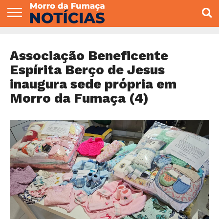
COLUNISTAS
VARIEDADES
ECONOMIA
POLITICA
ESPORTE
CÂMARA DE
GERAL
CONTATO
VEREADORES
Associação Beneficente
Espírita Berço de Jesus
inaugura sede própria em
Morro da Fumaça (4)