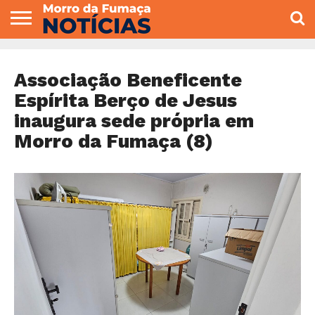
COLUNISTAS
VARIEDADES
ECONOMIA
POLITICA
ESPORTE
CÂMARA DE
GERAL
CONTATO
VEREADORES
Associação Beneficente
Espírita Berço de Jesus
inaugura sede própria em
Morro da Fumaça (8)