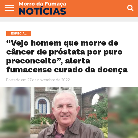
COLUNISTAS
VARIEDADES
ECONOMIA
POLITICA
ESPORTE
CÂMARA DE
GERAL
CONTATO
VEREADORES
ESPECIAL
“Vejo homem que morre de
câncer de próstata por puro
preconceito”, alerta
fumacense curado da doença
Postado em
27 de novembro de 2022