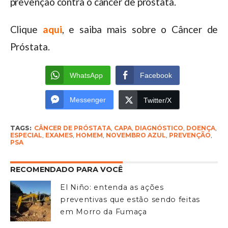
prevenção contra o câncer de próstata.
Clique
aqui
, e saiba mais sobre o Câncer de
Próstata.
WhatsApp
Facebook
Messenger
Twitter/X
TAGS:
CÂNCER DE PRÓSTATA
,
CAPA
,
DIAGNÓSTICO
,
DOENÇA
,
ESPECIAL
,
EXAMES
,
HOMEM
,
NOVEMBRO AZUL
,
PREVENÇÃO
,
PSA
RECOMENDADO PARA VOCÊ
El Niño: entenda as ações
preventivas que estão sendo feitas
em Morro da Fumaça