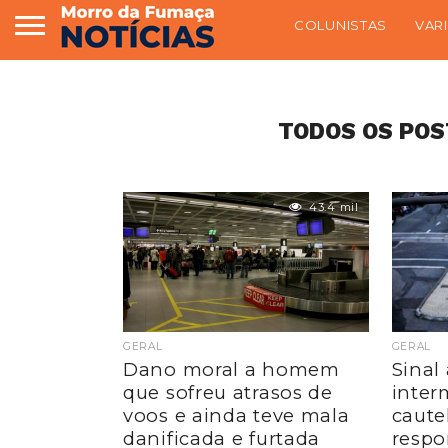
COLUNISTAS
VAR
TODOS OS POS
43.4 mil
GERAL
GERAL
Dano moral a homem
Sinal
que sofreu atrasos de
inter
voos e ainda teve mala
caute
danificada e furtada
respo