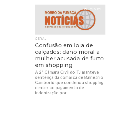
condenou duas mulheres à pena
e...
de...
39.5 mil
GERAL
Confusão em loja de
calçados: dano moral a
mulher acusada de furto
em shopping
A 2ª Câmara Civil do TJ manteve
sentença da comarca de Balneário
Camboriú que condenou shopping
center ao pagamento de
indenização por...