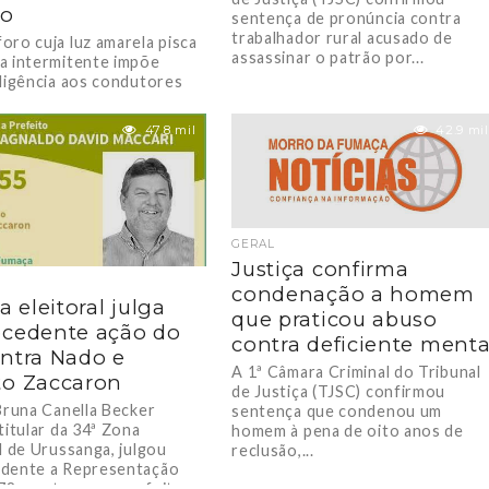
ão
sentença de pronúncia contra
trabalhador rural acusado de
oro cuja luz amarela pisca
assassinar o patrão por...
a intermitente impõe
iligência aos condutores
fegam por tal cruzamento e
ivisão...
47.8 mil
42.9 mil
GERAL
Justiça confirma
condenação a homem
a eleitoral julga
que praticou abuso
cedente ação do
contra deficiente menta
ntra Nado e
A 1ª Câmara Criminal do Tribunal
o Zaccaron
de Justiça (TJSC) confirmou
 Bruna Canella Becker
sentença que condenou um
titular da 34ª Zona
homem à pena de oito anos de
l de Urussanga, julgou
reclusão,...
dente a Representação
8, contra o ex-prefeito