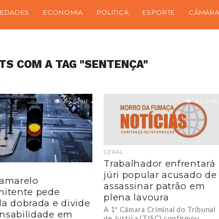
IEDADES
ECONOMIA
POLITICA
ESPORTE
CÂMARA
TS COM A TAG "SENTENÇA"
84.6 mil
42.3 mil
GERAL
Trabalhador enfrentará
júri popular acusado de
 amarelo
assassinar patrão em
mitente pede
plena lavoura
la dobrada e divide
A 1ª Câmara Criminal do Tribunal
nsabilidade em
de Justiça (TJSC) confirmou