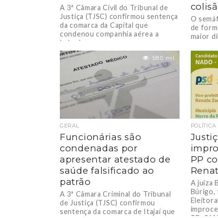
colis
A 3ª Câmara Civil do Tribunal de
Justiça (TJSC) confirmou sentença
O semáf
da comarca da Capital que
de form
condenou companhia aérea a
maior d
indenizar por...
que tra
implica d
58.0 mil
GERAL
POLÍTICA
Funcionárias são
Justiç
condenadas por
impro
apresentar atestado de
PP co
saúde falsificado ao
Renat
patrão
A juíza
Búrigo, 
A 3ª Câmara Criminal do Tribunal
Eleitora
de Justiça (TJSC) confirmou
improce
sentença da comarca de Itajaí que
RP-3617