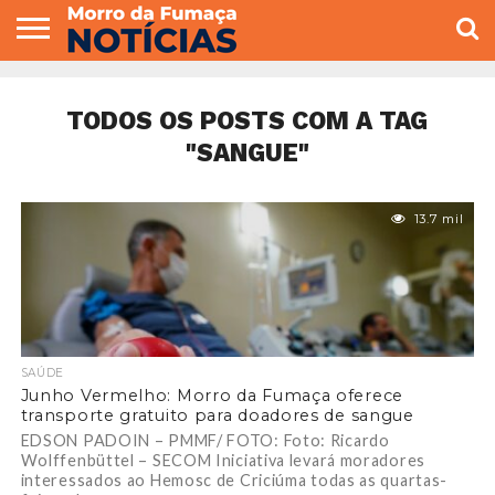
COLUNISTAS
VARIEDADES
ECONOMIA
POLITICA
ESPORTE
CÂMARA DE
GERAL
CONTATO
VEREADORES
TODOS OS POSTS COM A TAG
"SANGUE"
13.7 mil
SAÚDE
Junho Vermelho: Morro da Fumaça oferece
transporte gratuito para doadores de sangue
EDSON PADOIN – PMMF/ FOTO: Foto: Ricardo
Wolffenbüttel – SECOM Iniciativa levará moradores
interessados ao Hemosc de Criciúma todas as quartas-