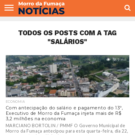
COLUNISTAS
VARIEDADES
ECONOMIA
POLITICA
ESPORTE
CÂMARA DE
GERAL
CONTATO
VEREADORES
TODOS OS POSTS COM A TAG
"SALÁRIOS"
58.9 mil
ECONOMIA
Com antecipação do salário e pagamento do 13º,
Executivo de Morro da Fumaça injeta mais de R$
3,2 milhões na economia
MARCIANO BORTOLIN / PMMF O Governo Municipal de
Morro da Fumaça antecipou para esta quarta-feira, dia 22,