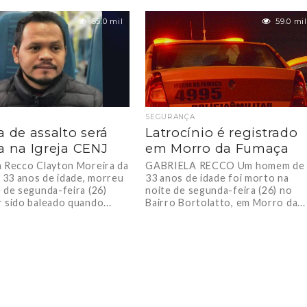
55.0 mil
59.0 mil
SEGURANÇA
a de assalto será
Latrocínio é registrado
a na Igreja CENJ
em Morro da Fumaça
a Recco Clayton Moreira da
GABRIELA RECCO Um homem de
e 33 anos de idade, morreu
33 anos de idade foi morto na
e de segunda-feira (26)
noite de segunda-feira (26) no
r sido baleado quando...
Bairro Bortolatto, em Morro da...