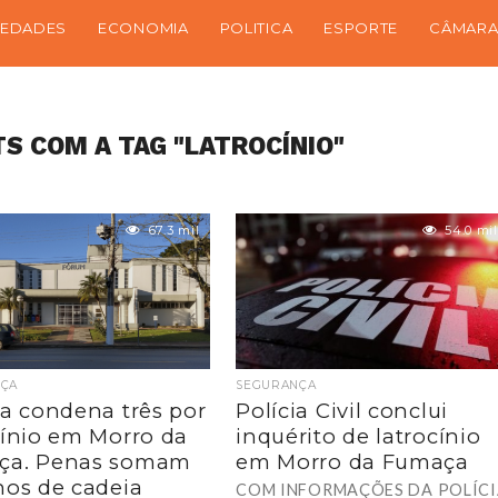
IEDADES
ECONOMIA
POLITICA
ESPORTE
CÂMARA
S COM A TAG "LATROCÍNIO"
67.3 mil
54.0 mil
ÇA
SEGURANÇA
ça condena três por
Polícia Civil conclui
cínio em Morro da
inquérito de latrocínio
ça. Penas somam
em Morro da Fumaça
nos de cadeia
COM INFORMAÇÕES DA POLÍC