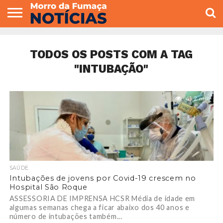
COLUNISTAS
VARIEDADES
ECONOMIA
POLITICA
ESPORTE
CÂMARA DE
GERAL
CONTATO
VEREADORES
TODOS OS POSTS COM A TAG
"INTUBAÇÃO"
41.2 mil
SAÚDE
Intubações de jovens por Covid-19 crescem no
Hospital São Roque
ASSESSORIA DE IMPRENSA HCSR Média de idade em
algumas semanas chega a ficar abaixo dos 40 anos e
número de intubações também...