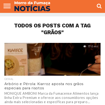
COLUNISTAS
VARIEDADES
ECONOMIA
POLITICA
ESPORTE
CÂMARA DE
GERAL
CONTATO
VEREADORES
TODOS OS POSTS COM A TAG
"GRÃOS"
17.0 mil
GERAL
Arbório e Pérola: Kiarroz aposta nos grãos
especiais para risotos
MONIQUE AMBONI Marca da Fumacense Alimentos lança
linha Extra Premium e oferece aos consumidores opções
ainda mais selecionadas e específicas para preparo...