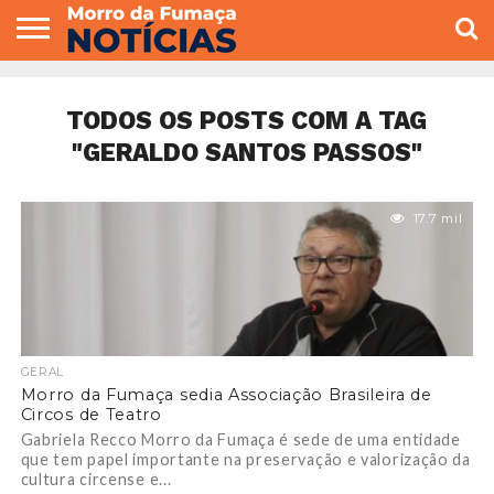
COLUNISTAS
VARIEDADES
ECONOMIA
POLITICA
ESPORTE
CÂMARA DE
GERAL
CONTATO
VEREADORES
TODOS OS POSTS COM A TAG
"GERALDO SANTOS PASSOS"
17.7 mil
GERAL
Morro da Fumaça sedia Associação Brasileira de
Circos de Teatro
Gabriela Recco Morro da Fumaça é sede de uma entidade
que tem papel importante na preservação e valorização da
cultura circense e...